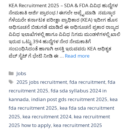
KEA Recruitment 2025 – SDA & FDA ವಿವಿಧ ಹುದ್ದೆಗಳ
ನೇಮಕಾತಿ ಅರ್ಜಿ ಪ್ರಾರಂಭ.! ಈಗಲೇ ಅಪ್ಲೈ ಮಾಡಿ ನಮಸ್ಕಾರ
ಗೆಳೆಯರೇ ಕರ್ನಾಟಕ ಪರೀಕ್ಷಾ ಪ್ರಾಧಿಕಾರ (KEA) ಇದೀಗ ಹೊಸ
ಅಧಿಸೂಚನೆ ಬಿಡುಗಡೆ ಮಾಡಿದೆ ಈ ಅಧಿಸೂಚನೆ ಪ್ರಕಾರ ರಾಜ್ಯದ
ವಿವಿಧ ಇಲಾಖೆಗಳಲ್ಲಿ ಹಾಗೂ ವಿವಿಧ ನಿಗಮ ಮಂಡಳಿಗಳಲ್ಲಿ ಖಾಲಿ
ಇರುವ ಒಟ್ಟು 394 ಹುದ್ದೆಗಳ ನೇರ ನೇಮಕಾತಿಗೆ
ಸಂಬಂಧಿಸಿದಂತೆ ಹಾಗಾಗಿ ಆಸಕ್ತಿ ಇರುವವರು KEA ಅಧಿಕೃತ
ವೆಬ್ ಸೈಟ್ ಗೆ ಭೇಟಿ ನೀಡಿ ಈ …
Read more
Categories
Jobs
Tags
2025 jobs recruitment
,
fda recruitment
,
fda
recruitment 2025
,
fda sda syllabus 2024 in
kannada
,
indian post gds recruitment 2025
,
kea
fda recruitment 2025
,
kea fda sda recruitment
2025
,
kea recruitment 2024
,
kea recruitment
2025 how to apply
,
kea recruitment 2025