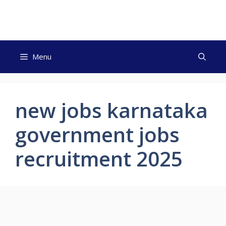
Skip
to
content
Menu
new jobs karnataka
government jobs
recruitment 2025