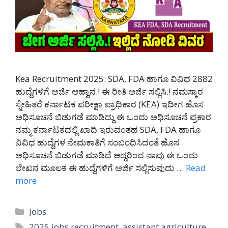
Kea Recruitment 2025: SDA, FDA ಹಾಗೂ ವಿವಿಧ 2882
ಹುದ್ದೆಗಳಿಗೆ ಅರ್ಜಿ ಆಹ್ವಾನ.! ಈ ರೀತಿ ಅರ್ಜಿ ಸಲ್ಲಿಸಿ.! ನಮಸ್ಕಾರ
ಸ್ನೇಹಿತರೆ ಕರ್ನಾಟಕ ಪರೀಕ್ಷಾ ಪ್ರಾಧಿಕಾರ (KEA) ಇದೀಗ ಹೊಸ
ಅಧಿಸೂಚನೆ ಬಿಡುಗಡೆ ಮಾಡಿದ್ದು ಈ ಒಂದು ಅಧಿಸೂಚನೆ ಪ್ರಕಾರ
ನಮ್ಮ ಕರ್ನಾಟಕದಲ್ಲಿ ಖಾದಿ ಇರುವಂತಹ SDA, FDA ಹಾಗೂ
ವಿವಿಧ ಹುದ್ದೆಗಳ ನೇಮಕಾತಿಗೆ ಸಂಬಂಧಿಸಿದಂತೆ ಹೊಸ
ಅಧಿಸೂಚನೆ ಬಿಡುಗಡೆ ಮಾಡಿದೆ ಆದ್ದರಿಂದ ನಾವು ಈ ಒಂದು
ಲೇಖನ ಮೂಲಕ ಈ ಹುದ್ದೆಗಳಿಗೆ ಅರ್ಜಿ ಸಲ್ಲಿಸುವುದು …
Read
more
Categories
Jobs
Tags
2025 jobs recruitment
,
assistant agriculture