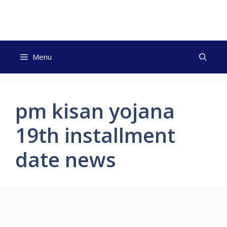
Skip
to
content
Menu
pm kisan yojana
19th installment
date news