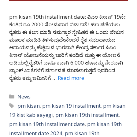
pm kisan 19th installment date: ಪಿಎಂ ಕಿಸಾನ್ 19ನೇ
ಕಂತಿನ ರೂ.2000 ಸೋಮವಾರ ಬಿಡುಗಡೆ.! ಹಣ ಪಡೆಯಲು
ರೈತರು ಈ ಕೆಲಸ ಮಾಡಿ ನಮಸ್ಕಾರ ಸ್ನೇಹಿತರೆ ಈ ಒಂದು ಲೇಖನ
ಮೂಲಕ ಮಾಹಿತಿ ತಿಳಿಸುವುದೇನೆಂದರೆ ರೈತ ಸಮುದಾಯದ
ಆದಾಯವನ್ನು ಹೆಚ್ಚಿಸುವ ಭಾಗವಾಗಿ ಕೇಂದ್ರ ಸರ್ಕಾರ ಪಿಎಂ
ಕಿಸಾನ್ ಯೋಜನೆಯನ್ನು ಜಾರಿಗೆ ತಂದಿದೆ ಮತ್ತು ಈ ಯೋಜನೆ
ಅಡಿಯಲ್ಲಿ ರೈತರಿಗೆ ವಾರ್ಷಿಕವಾಗಿ 6,000 ಹಣವನ್ನು ನೇರವಾಗಿ
ಬ್ಯಾಂಕ್ ಖಾತೆಗಳಿಗೆ ವರ್ಗಾವಣೆ ಮಾಡಲಾಗುತ್ತದೆ ಇದರಿಂದ
ರೈತರು ತಮ್ಮ ಜಮೀನಿಗೆ …
Read more
Categories
News
Tags
pm kisan
,
pm kisan 19 installment
,
pm kisan
19 kist kab aayegi
,
pm kisan 19th installment
,
pm kisan 19th installment date
,
pm kisan 19th
installment date 2024
,
pm kisan 19th