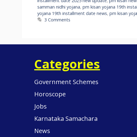
installment date 2025 new update
,
pm kisan new
samman nidhi yojana
,
pm kisan yojana 19th insta
yojana 19th installment date news
,
pm kisan yoj
3 Comments
Categories
Government Schemes
Horoscope
Jobs
Karnataka Samachara
News