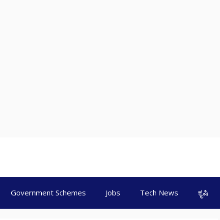
Government Schemes
Jobs
Tech News
ಕೃಷಿ