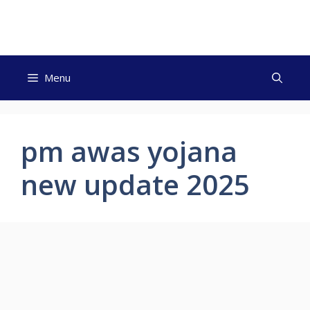
Skip
to
content
Menu
pm awas yojana
new update 2025