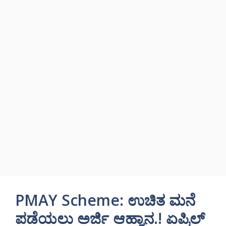
PMAY Scheme: ಉಚಿತ ಮನೆ
ಪಡೆಯಲು ಅರ್ಜಿ ಆಹ್ವಾನ.! ಏಪ್ರಿಲ್