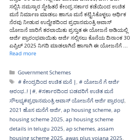
ಸಲ್ಲಿಸಿ ನಮಸ್ಕಾರ ಸ್ನೇಹಿತರೆ ಕೇಂದ್ರ ಸರ್ಕಾರ ಕಡೆಯಿಂದ ಉಚಿತ
ಮನೆ ನಿರ್ಮಾಣ ಮಾಡಲು ಹಾಗೂ ಮನೆ ಕಟ್ಟಿಸಿಕೊಳ್ಳಲು ಆರ್ಥಿಕ
ನೆರವು ನೀಡುವ ಉದ್ದೇಶದಿಂದ ಪ್ರಧಾನಮಂತ್ರಿ ಆವಾಸ್
ಯೋಜನೆ ಜಾರಿಗೆ ತರಲಾಯಿತು ಪ್ರಸ್ತುತ ಈ ಯೋಜನೆ ಅಡಿಯಲ್ಲಿ
ಅರ್ಜಿ ಪ್ರಾರಂಭವಾಯಿತು ಅರ್ಜಿ ಸಲ್ಲಿಸಲು ಕೊನೆಯ ದಿನಾಂಕ 30
ಏಪ್ರಿಲ್ 2025 ನಿಗದಿ ಮಾಡಲಾಗಿದೆ ಹಾಗಾಗಿ ಈ ಯೋಜನೆಗೆ …
Read more
Categories
Government Schemes
Tags
# ಕೇಂದ್ರದಿಂದ ಉಚಿತ ಮನೆ |
,
# ಯೋಜನೆ ಗೆ ಅರ್ಜಿ
ಆರಂಭ..! |#
,
#ಸರ್ಕಾರದಿಂದ ಬಡವರಿಗೆ ಉಚಿತ ಮನೆ
ಸೌಲಭ್ಯ#ಪ್ರಧಾನಮಂತ್ರಿ ಆವಾಸ್ ಯೋಜನೆಗೆ ಅರ್ಜಿ ಪ್ರಾರಂಭ
,
2021 ಹೊಸ ಮನೆಗೆ ಅರ್ಜಿ
,
ap housing scheme
,
ap
housing scheme 2025
,
ap housing scheme
details in telugu 2025
,
ap schemes
,
assam
housing scheme 2025
,
awas plus yojana 2025
,