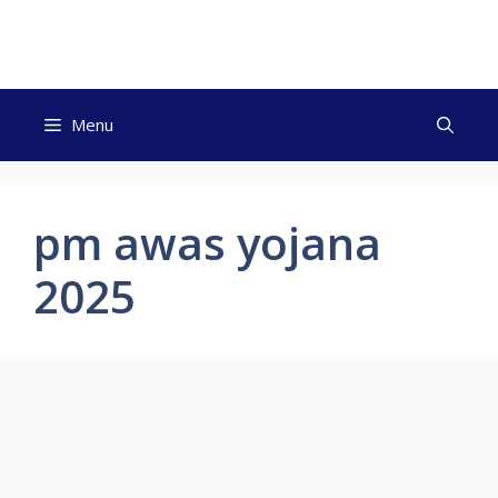
Skip
to
content
Menu
pm awas yojana
2025