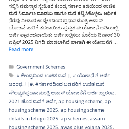
ಸಲ್ಲಿಸಿ ನಮಸ್ಕಾರ ಸ್ನೇಹಿತರೆ ಕೇಂದ್ರ ಸರ್ಕಾರ ಕಡೆಯಿಂದ ಉಚಿತ
ಮನೆ ನಿರ್ಮಾಣ ಮಾಡಲು ಹಾಗೂ ಮನೆ ಕಟ್ಟಿಸಿಕೊಳ್ಳಲು ಆರ್ಥಿಕ
ನೆರವು ನೀಡುವ ಉದ್ದೇಶದಿಂದ ಪ್ರಧಾನಮಂತ್ರಿ ಆವಾಸ್
ಯೋಜನೆ ಜಾರಿಗೆ ತರಲಾಯಿತು ಪ್ರಸ್ತುತ ಈ ಯೋಜನೆ ಅಡಿಯಲ್ಲಿ
ಅರ್ಜಿ ಪ್ರಾರಂಭವಾಯಿತು ಅರ್ಜಿ ಸಲ್ಲಿಸಲು ಕೊನೆಯ ದಿನಾಂಕ 30
ಏಪ್ರಿಲ್ 2025 ನಿಗದಿ ಮಾಡಲಾಗಿದೆ ಹಾಗಾಗಿ ಈ ಯೋಜನೆಗೆ …
Read more
Categories
Government Schemes
Tags
# ಕೇಂದ್ರದಿಂದ ಉಚಿತ ಮನೆ |
,
# ಯೋಜನೆ ಗೆ ಅರ್ಜಿ
ಆರಂಭ..! |#
,
#ಸರ್ಕಾರದಿಂದ ಬಡವರಿಗೆ ಉಚಿತ ಮನೆ
ಸೌಲಭ್ಯ#ಪ್ರಧಾನಮಂತ್ರಿ ಆವಾಸ್ ಯೋಜನೆಗೆ ಅರ್ಜಿ ಪ್ರಾರಂಭ
,
2021 ಹೊಸ ಮನೆಗೆ ಅರ್ಜಿ
,
ap housing scheme
,
ap
housing scheme 2025
,
ap housing scheme
details in telugu 2025
,
ap schemes
,
assam
housing scheme 2025
,
awas plus yojana 2025
,