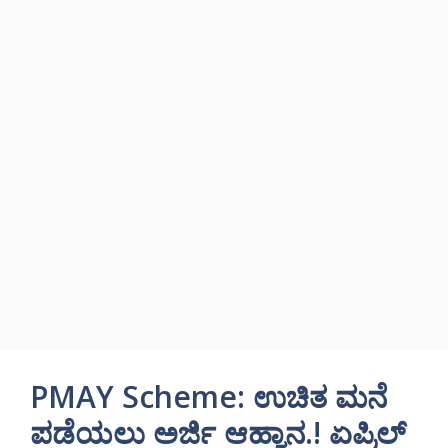
PMAY Scheme: ಉಚಿತ ಮನೆ
ಪಡೆಯಲು ಅರ್ಜಿ ಆಹ್ವಾನ.! ಏಪ್ರಿಲ್