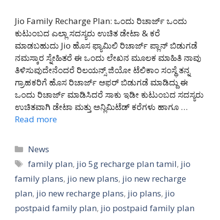
Jio Family Recharge Plan: ಒಂದು ರಿಚಾರ್ಜ್ ಒಂದು
ಕುಟುಂಬದ ಎಲ್ಲಾ ಸದಸ್ಯರು ಉಚಿತ ಡೇಟಾ & ಕರೆ
ಮಾಡಬಹುದು Jio ಹೊಸ ಫ್ಯಾಮಿಲಿ ರಿಚಾರ್ಜ್ ಪ್ಲಾನ್ ಬಿಡುಗಡೆ
ನಮಸ್ಕಾರ ಸ್ನೇಹಿತರೆ ಈ ಒಂದು ಲೇಖನ ಮೂಲಕ ಮಾಹಿತಿ ನಾವು
ತಿಳಿಸುವುದೇನೆಂದರೆ ರಿಲಯನ್ಸ್ ಜಿಯೋ ಟೆಲಿಕಾಂ ಸಂಸ್ಥೆ ತನ್ನ
ಗ್ರಾಹಕರಿಗೆ ಹೊಸ ರಿಚಾರ್ಜ್ ಆಫರ್ ಬಿಡುಗಡೆ ಮಾಡಿದ್ದು ಈ
ಒಂದು ರಿಚಾರ್ಜ್ ಮಾಡಿಸಿದರೆ ಸಾಕು ಇಡೀ ಕುಟುಂಬದ ಸದಸ್ಯರು
ಉಚಿತವಾಗಿ ಡೇಟಾ ಮತ್ತು ಅನ್ಲಿಮಿಟೆಡ್ ಕರೆಗಳು ಹಾಗೂ …
Read more
Categories
News
Tags
family plan
,
jio 5g recharge plan tamil
,
jio
family plans
,
jio new plans
,
jio new recharge
plan
,
jio new recharge plans
,
jio plans
,
jio
postpaid family plan
,
jio postpaid family plan