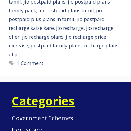
tamil
,
jio postpaid plans
,
jio postpaid plans
family pack
,
jio postpaid plans tamil
,
jio
postpaid plus plans in tamil
,
jio postpaid
recharge kaise kare
,
jio recharge
,
jio recharge
offer
,
jio recharge plans
,
jio recharge price
increase
,
postpaid family plans
,
recharge plans
of jio
1 Comment
Categories
Government Schemes
Horoscope