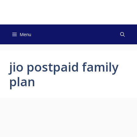
Skip
to
content
Menu
jio postpaid family
plan