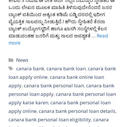
ಕೇವಲ 5 ನಿಮಿಷ ಈ ರೀತಿ ಅರ್ಜಿ ಸಲ್ಲಿಸಿ ನಮಸ್ಕಾರ ಸ್ನೇಹಿತರೆ ಈ
ಒಂದು ಲೇಖನ ಮೂಲಕ ಮಾಹಿತಿ ತಿಳಿಸುವುದೇನೆಂದರೆ ಜನರ
ಬ್ಯಾಂಕ್ ವತಿಯಿಂದ ಅತ್ಯಂತ ಕಡಿಮೆ ಬಡ್ಡಿ ದರದಲ್ಲಿ ಇದೀಗ
ವೈಯಕ್ತಿಕ ಸಾಲವನ್ನು ನೀಡುತ್ತಿದೆ.! ಹೌದು ಸ್ನೇಹಿತರೆ ಕೆನರಾ
ಬ್ಯಾಂಕ್ ಉದ್ಯೋಗಸ್ಥರಿಗೆ ಹಾಗೂ ಖಾಸಗಿ ಸಂಸ್ಥೆಗಳಲ್ಲಿ ಕೆಲಸ
ಮಾಡುವಂತಹ ಜನರಿಗೆ ಮತ್ತು ಸಾಲದ ಅವಶ್ಯಕತೆ …
Read
more
Categories
News
Tags
canara bank
,
canara bank loan
,
canara bank
loan apply online
,
canara bank online loan
apply
,
canara bank personal loan
,
canara bank
personal loan apply
,
canara bank personal loan
apply kaise karen
,
canara bank personal loan
apply online
,
canara bank personal loan details
,
canara bank personal loan eligibility
,
canara