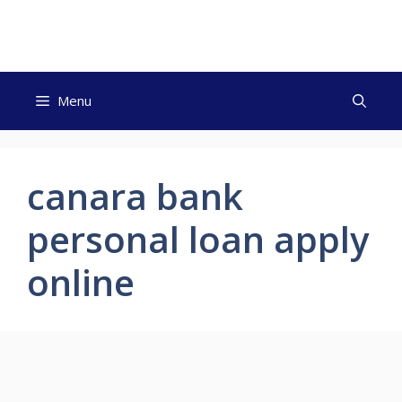
Skip
to
content
Menu
canara bank
personal loan apply
online