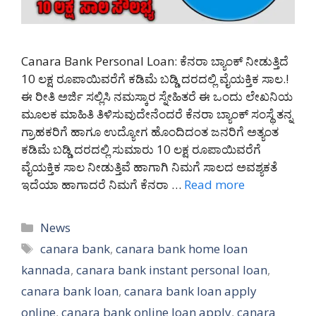
Canara Bank Personal Loan: ಕೆನರಾ ಬ್ಯಾಂಕ್ ನೀಡುತ್ತಿದೆ
10 ಲಕ್ಷ ರೂಪಾಯಿವರೆಗೆ ಕಡಿಮೆ ಬಡ್ಡಿ ದರದಲ್ಲಿ ವೈಯಕ್ತಿಕ ಸಾಲ.!
ಈ ರೀತಿ ಅರ್ಜಿ ಸಲ್ಲಿಸಿ ನಮಸ್ಕಾರ ಸ್ನೇಹಿತರೆ ಈ ಒಂದು ಲೇಖನಿಯ
ಮೂಲಕ ಮಾಹಿತಿ ತಿಳಿಸುವುದೇನೆಂದರೆ ಕೆನರಾ ಬ್ಯಾಂಕ್ ಸಂಸ್ಥೆ ತನ್ನ
ಗ್ರಾಹಕರಿಗೆ ಹಾಗೂ ಉದ್ಯೋಗ ಹೊಂದಿದಂತ ಜನರಿಗೆ ಅತ್ಯಂತ
ಕಡಿಮೆ ಬಡ್ಡಿ ದರದಲ್ಲಿ ಸುಮಾರು 10 ಲಕ್ಷ ರೂಪಾಯಿವರೆಗೆ
ವೈಯಕ್ತಿಕ ಸಾಲ ನೀಡುತ್ತಿವೆ ಹಾಗಾಗಿ ನಿಮಗೆ ಸಾಲದ ಅವಶ್ಯಕತೆ
ಇದೆಯಾ ಹಾಗಾದರೆ ನಿಮಗೆ ಕೆನರಾ …
Read more
Categories
News
Tags
canara bank
,
canara bank home loan
kannada
,
canara bank instant personal loan
,
canara bank loan
,
canara bank loan apply
online
,
canara bank online loan apply
,
canara