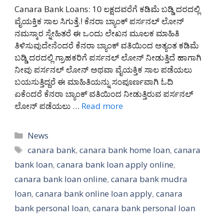
Canara Bank Loans: 10 ಲಕ್ಷದವರೆಗೆ ಕಡಿಮೆ ಬಡ್ಡಿ ದರದಲ್ಲಿ
ವೈಯಕ್ತಿಕ ಸಾಲ ಸಿಗುತ್ತೆ.! ಕೆನರಾ ಬ್ಯಾಂಕ್ ಪರ್ಸನಲ್ ಲೋನ್
ನಮಸ್ಕಾರ ಸ್ನೇಹಿತರೆ ಈ ಒಂದು ಲೇಖನ ಮೂಲಕ ಮಾಹಿತಿ
ತಿಳಿಸುವುದೇನೆಂದರೆ ಕೆನರಾ ಬ್ಯಾಂಕ್ ವತಿಯಿಂದ ಅತ್ಯಂತ ಕಡಿಮೆ
ಬಡ್ಡಿ ದರದಲ್ಲಿ ಗ್ರಾಹಕರಿಗೆ ಪರ್ಸನಲ್ ಲೋನ್ ನೀಡುತ್ತಿದೆ ಹಾಗಾಗಿ
ನೀವು ಪರ್ಸನಲ್ ಲೋನ್ ಅಥವಾ ವೈಯಕ್ತಿಕ ಸಾಲ ಪಡೆಯಲು
ಬಯಸುತ್ತಿದ್ದರೆ ಈ ಮಾಹಿತಿಯನ್ನು ಸಂಪೂರ್ಣವಾಗಿ ಓದಿ
ಏಕೆಂದರೆ ಕೆನರಾ ಬ್ಯಾಂಕ್ ವತಿಯಿಂದ ನೀಡುತ್ತಿರುವ ಪರ್ಸನಲ್
ಲೋನ್ ಪಡೆಯಲು …
Read more
Categories
News
Tags
canara bank
,
canara bank home loan
,
canara
bank loan
,
canara bank loan apply online
,
canara bank loan online
,
canara bank mudra
loan
,
canara bank online loan apply
,
canara
bank personal loan
,
canara bank personal loan