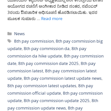
ಆಯೋಗದ ರಚನೆಗೆ ಅಂಗೀಕಾರ ನೀಡಿದ ನಂತರ, ನವೆಂಬರ್
3ರಂದು ಔಪಚಾರಿಕ ಅಧಿಸೂಚನೆ ಹೊರಡಿಸಲಾಯಿತು. ಇದರ
ಮೂಲಕ ಸುಮಾರು …
Read more
Categories
News
Tags
8th pay commission
,
8th pay commission big
update
,
8th pay commission da
,
8th pay
commission da hike update
,
8th pay commission
date
,
8th pay commission date 2025
,
8th pay
commission latest
,
8th pay commission latest
update
,
8th pay commission latest update news
,
8th pay commission latest updates
,
8th pay
commission official update
,
8th pay commission
update
,
8th pay commission update 2025
,
8th
pay commission update news
,
8th pay