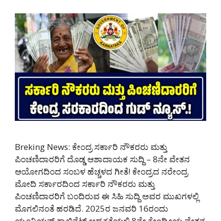
Breking News: ಕೇಂದ್ರ ಸರ್ಕಾರಿ ನೌಕರರು ಮತ್ತು
ಪಿಂಚಣಿದಾರರಿಗೆ ದೊಡ್ಡ ಆಶಾದಾಯಕ ಸುದ್ದಿ – 8ನೇ ವೇತನ
ಆಯೋಗದಿಂದ ಸಂಬಳ ಹೆಚ್ಚಳದ ಗೀತೆ! ಕೇಂದ್ರದ ನರೇಂದ್ರ
ಮೋದಿ ಸರ್ಕಾರದಿಂದ ಸರ್ಕಾರಿ ನೌಕರರು ಮತ್ತು
ಪಿಂಚಣಿದಾರರಿಗೆ ಬಂದಿರುವ ಈ ಸಿಹಿ ಸುದ್ದಿ ಅವರ ಮುಖಗಳಲ್ಲಿ
ಮೊಗಲಿನಂತೆ ಹರಡಿದೆ. 2025ರ ಜನವರಿ 16ರಂದು
ಯೂನಿಯನ್ ಕ್ಯಾಬಿನೆಟ್ ಅಧ್ಯಕ್ಷತೆಯಲ್ಲಿ 8ನೇ ಕೇಂದ್ರೀಯ ವೇತನ