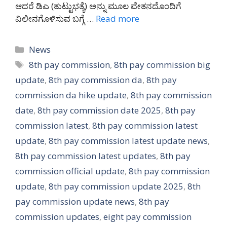
ಆದರೆ ಡಿಎ (ತುಟ್ಟುಭತ್ಯೆ) ಅನ್ನು ಮೂಲ ವೇತನದೊಂದಿಗೆ
ವಿಲೀನಗೊಳಿಸುವ ಬಗ್ಗೆ …
Read more
Categories
News
Tags
8th pay commission
,
8th pay commission big
update
,
8th pay commission da
,
8th pay
commission da hike update
,
8th pay commission
date
,
8th pay commission date 2025
,
8th pay
commission latest
,
8th pay commission latest
update
,
8th pay commission latest update news
,
8th pay commission latest updates
,
8th pay
commission official update
,
8th pay commission
update
,
8th pay commission update 2025
,
8th
pay commission update news
,
8th pay
commission updates
,
eight pay commission