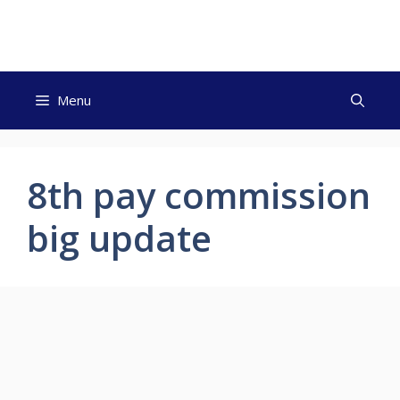
Skip
to
content
Menu
8th pay commission
big update