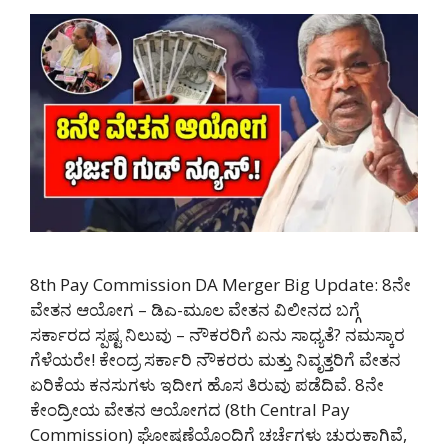
8th Pay Commission DA Merger Big Update: 8ನೇ
ವೇತನ ಆಯೋಗ – ಡಿಎ-ಮೂಲ ವೇತನ ವಿಲೀನದ ಬಗ್ಗೆ
ಸರ್ಕಾರದ ಸ್ಪಷ್ಟ ನಿಲುವು – ನೌಕರರಿಗೆ ಏನು ಸಾಧ್ಯತೆ? ನಮಸ್ಕಾರ
ಗೆಳೆಯರೇ! ಕೇಂದ್ರ ಸರ್ಕಾರಿ ನೌಕರರು ಮತ್ತು ನಿವೃತ್ತರಿಗೆ ವೇತನ
ಏರಿಕೆಯ ಕನಸುಗಳು ಇದೀಗ ಹೊಸ ತಿರುವು ಪಡೆದಿವೆ. 8ನೇ
ಕೇಂದ್ರೀಯ ವೇತನ ಆಯೋಗದ (8th Central Pay
Commission) ಘೋಷಣೆಯೊಂದಿಗೆ ಚರ್ಚೆಗಳು ಚುರುಕಾಗಿವೆ,