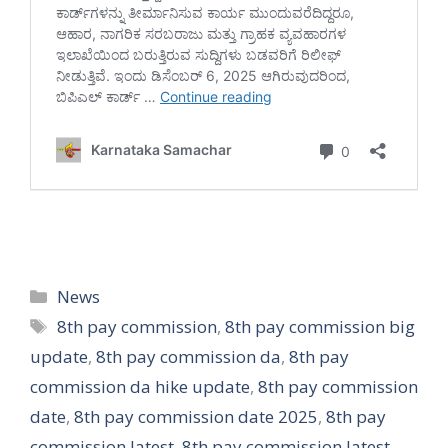
Categories
News
Tags
8th pay commission
,
8th pay commission big
update
,
8th pay commission da
,
8th pay
commission da hike update
,
8th pay commission
date
,
8th pay commission date 2025
,
8th pay
commission latest
,
8th pay commission latest