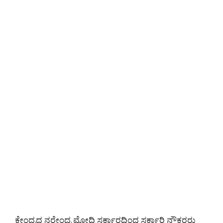
ಕೇಂದ್ರದ ನರೇಂದ್ರ ಮೋದಿ ಸರ್ಕಾರದಿಂದ ಸರ್ಕಾರಿ ನೌಕರರು