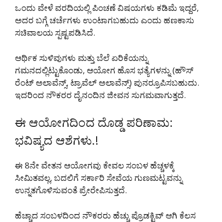
ಒಂದು ವೇಳೆ ವರದಿಯಲ್ಲಿ ಪಿಂಚಣೆ ವಿಷಯಗಳು ಕಡಿಮೆ ಇದ್ದರೆ,
ಅದರ ಬಗ್ಗೆ ಚರ್ಚೆಗಳು ಉಂಟಾಗಬಹುದು ಎಂದು ಹಣಕಾಸು
ಸಚಿವಾಲಯ ಸ್ಪಷ್ಟಪಡಿಸಿದೆ.
ಆರ್ಥಿಕ ಸುಳಿವುಗಳು ಮತ್ತು ಬೆಲೆ ಏರಿಕೆಯನ್ನು
ಗಮನದಲ್ಲಿಟ್ಟುಕೊಂಡು, ಆಯೋಗ ಹೊಸ ಭತ್ಯೆಗಳನ್ನು (ಹೌಸ್
ರೆಂಟ್ ಅಲಾವೆನ್ಸ್, ಟ್ರಾವೆಲ್ ಅಲಾವೆನ್ಸ್) ಪುನರ್ರೂಪಿಸಬಹುದು.
ಇದರಿಂದ ನೌಕರರ ದೈನಂದಿನ ಜೀವನ ಸುಗಮವಾಗುತ್ತದೆ.
ಈ ಆಯೋಗದಿಂದ ದೊಡ್ಡ ಪರಿಣಾಮ:
ಭವಿಷ್ಯದ ಆಶೆಗಳು.!
ಈ 8ನೇ ವೇತನ ಆಯೋಗವು ಕೇವಲ ಸಂಬಳ ಹೆಚ್ಚಳಕ್ಕೆ
ಸೀಮಿತವಲ್ಲ, ಬದಲಿಗೆ ಸರ್ಕಾರಿ ಸೇವೆಯ ಗುಣಮಟ್ಟವನ್ನು
ಉನ್ನತಗೊಳಿಸುವಂತೆ ಪ್ರೇರೇಪಿಸುತ್ತದೆ.
ಹೆಚ್ಚಾದ ಸಂಬಳದಿಂದ ನೌಕರರು ಹೆಚ್ಚು ಪ್ರೊಡಕ್ಟಿವ್ ಆಗಿ ಕೆಲಸ