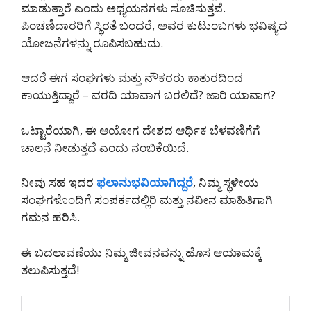
ಮಾಡುತ್ತಾರೆ ಎಂದು ಅಧ್ಯಯನಗಳು ಸೂಚಿಸುತ್ತವೆ.
ಪಿಂಚಣಿದಾರರಿಗೆ ಸ್ಥಿರತೆ ಬಂದರೆ, ಅವರ ಕುಟುಂಬಗಳು ಭವಿಷ್ಯದ
ಯೋಜನೆಗಳನ್ನು ರೂಪಿಸಬಹುದು.
ಆದರೆ ಈಗ ಸಂಘಗಳು ಮತ್ತು ನೌಕರರು ಕಾತುರದಿಂದ
ಕಾಯುತ್ತಿದ್ದಾರೆ – ವರದಿ ಯಾವಾಗ ಬರಲಿದೆ? ಜಾರಿ ಯಾವಾಗ?
ಒಟ್ಟಾರೆಯಾಗಿ, ಈ ಆಯೋಗ ದೇಶದ ಆರ್ಥಿಕ ಬೆಳವಣಿಗೆಗೆ
ಚಾಲನೆ ನೀಡುತ್ತದೆ ಎಂದು ನಂಬಿಕೆಯಿದೆ.
ನೀವು ಸಹ ಇದರ
ಫಲಾನುಭವಿಯಾಗಿದ್ದರೆ
, ನಿಮ್ಮ ಸ್ಥಳೀಯ
ಸಂಘಗಳೊಂದಿಗೆ ಸಂಪರ್ಕದಲ್ಲಿರಿ ಮತ್ತು ನವೀನ ಮಾಹಿತಿಗಾಗಿ
ಗಮನ ಹರಿಸಿ.
ಈ ಬದಲಾವಣೆಯು ನಿಮ್ಮ ಜೀವನವನ್ನು ಹೊಸ ಆಯಾಮಕ್ಕೆ
ತಲುಪಿಸುತ್ತದೆ!