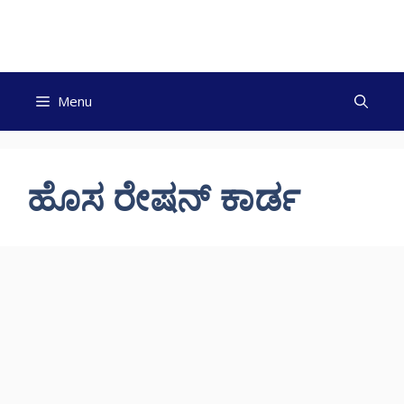
Skip
to
content
Menu
ಹೊಸ ರೇಷನ್ ಕಾರ್ಡ