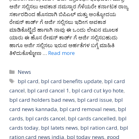
ಅರ್ಜಿ ಸಲ್ಲಿಸಲು ಅವಕಾಶ ನಮಸ್ಕಾರ ಗೆಳೆಯರೇ ಕರ್ನಾಟಕ ರಾಜ್ಯ
ಸರ್ಕಾರದಿಂದ ಹೊಸದಾಗಿ ಬಿಪಿಎಲ್ ಮತ್ತು ಅಂತ್ಯೋದಯ
ರೇಷನ್ ಕಾರ್ಡ್ ಗೆ ಅರ್ಜಿ ಸಲ್ಲಿಸಲು ಇದೀಗ ಅವಕಾಶ
ಮಾಡಿಕೊಟ್ಟಿದೆ ಹಾಗಾಗಿ ನಾವು ಈ ಒಂದು ಲೇಖನ ಮೂಲಕ
ಯಾರು ಈ ಹೊಸ ರೇಷನ್ ಕಾರ್ಡ್ ಗೆ ಅರ್ಜಿ ಸಲ್ಲಿಸಬಹುದು
ಹಾಗೂ ಅರ್ಜಿ ಸಲ್ಲಿಸಲು ಇರುವ ಅರ್ಹತೆಗಳ ಬಗ್ಗೆ ಮಾಹಿತಿ
ತಿಳಿದುಕೊಳ್ಳೋಣ …
Read more
Categories
News
Tags
bpl card
,
bpl card benefits update
,
bpl card
cancel
,
bpl card cancel 1
,
bpl card cut kyo hote
,
bpl card holders bad news
,
bpl card issue
,
bpl
card news kannada
,
bpl card removal news
,
bpl
cards
,
bpl cards cancel
,
bpl cards cancelled
,
bpl
cards today
,
bpl latets news
,
bpl ration card
,
bpl
ration card news india
,
bpl today news
,
good