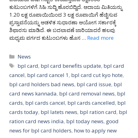
ಕುಟುಂಬಗಳಿಗೆ ಸಿಹಿ ಸುದ್ದಿ ಹೊರಬಿದ್ದಿದೆ. ಆದಾಯ ಮಿತಿಯನ್ನು
1.20 ಲಕ್ಷ ರೂಪಾಯಿಯಿಂದ 3 ಲಕ್ಷ ರೂಪಾಯಿಗೆ ಹೆಚ್ಚಿಸುವ
ಪ್ರಸ್ತಾವನೆಯನ್ನು ಆಡಳಿತ ಸುಧಾರಣಾ ಆಯೋಗ ಸರ್ಕಾರಕ್ಕೆ
ಶಿಫಾರಸು ಮಾಡಿದೆ. ಈ ಬದಲಾವಣೆ ಜಾರಿಯಾದರೆ ಹಲವು
ಮಧ್ಯಮ ವರ್ಗದ ಕುಟುಂಬಗಳು ಹೊಸ …
Read more
Categories
News
Tags
bpl card
,
bpl card benefits update
,
bpl card
cancel
,
bpl card cancel 1
,
bpl card cut kyo hote
,
bpl card holders bad news
,
bpl card issue
,
bpl
card news kannada
,
bpl card removal news
,
bpl
cards
,
bpl cards cancel
,
bpl cards cancelled
,
bpl
cards today
,
bpl latets news
,
bpl ration card
,
bpl
ration card news india
,
bpl today news
,
good
news for bpl card holders
,
how to apply new