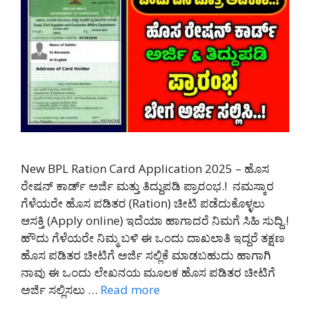
New BPL Ration Card Application 2025 – ಹೊಸ
ರೇಷನ್ ಕಾರ್ಡ್ ಅರ್ಜಿ ಮತ್ತು ತಿದ್ದುಪಡಿ ಪ್ರಾರಂಭ.! ನಮಸ್ಕಾರ
ಗೆಳೆಯರೇ ಹೊಸ ಪಡಿತರ (Ration) ಚೀಟಿ ಪಡೆದುಕೊಳ್ಳಲು
ಆಸಕ್ತಿ (Apply online) ಇದೆಯಾ ಹಾಗಾದರೆ ನಿಮಗೆ ಸಿಹಿ ಸುದ್ದಿ.!
ಹೌದು ಗೆಳೆಯರೇ ನಿಮ್ಮ ಬಳಿ ಈ ಒಂದು ದಾಖಲಾತಿ ಇದ್ದರೆ ತಕ್ಷಣ
ಹೊಸ ಪಡಿತರ ಚೀಟಿಗೆ ಅರ್ಜಿ ಸಲ್ಲಿಕೆ ಮಾಡಬಹುದು ಹಾಗಾಗಿ
ನಾವು ಈ ಒಂದು ಲೇಖನಯ ಮೂಲಕ ಹೊಸ ಪಡಿತರ ಚೀಟಿಗೆ
ಅರ್ಜಿ ಸಲ್ಲಿಸಲು …
Read more