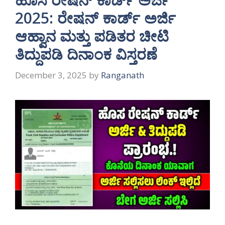
2025: ರೇಷನ್ ಕಾರ್ಡ್ ಅರ್ಜಿ
ಆಹ್ವಾನ ಮತ್ತು ಪಡಿತರ ಚೀಟಿ
ತಿದ್ದುಪಡಿ ದಿನಾಂಕ ವಿಸ್ತರಣೆ
December 3, 2025
by
Ranganath