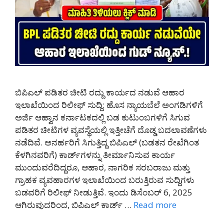
ಬಿಪಿಎಲ್ ಪಡಿತರ ಚೀಟಿ ರದ್ದು ಕಾರ್ಯದ ನಡುವೆ ಆಹಾರ
ಇಲಾಖೆಯಿಂದ ರಿಲೀಫ್ ಸುದ್ದಿ: ಹೊಸ ನ್ಯಾಯಬೆಲೆ ಅಂಗಡಿಗಳಿಗೆ
ಅರ್ಜಿ ಆಹ್ವಾನ ಕರ್ನಾಟಕದಲ್ಲಿ ಬಡ ಕುಟುಂಬಗಳಿಗೆ ಸಿಗುವ
ಪಡಿತರ ಚೀಟಿಗಳ ವ್ಯವಸ್ಥೆಯಲ್ಲಿ ಇತ್ತೀಚೆಗೆ ದೊಡ್ಡ ಬದಲಾವಣೆಗಳು
ನಡೆದಿವೆ. ಅನರ್ಹರಿಗೆ ಸಿಗುತ್ತಿದ್ದ ಬಿಪಿಎಲ್ (ಬಡತನ ರೇಖೆಗಿಂತ
ಕೆಳಗಿನವರಿಗೆ) ಕಾರ್ಡ್‌ಗಳನ್ನು ತೀರ್ಮಾನಿಸುವ ಕಾರ್ಯ
ಮುಂದುವರೆದಿದ್ದರೂ, ಆಹಾರ, ನಾಗರಿಕ ಸರಬರಾಜು ಮತ್ತು
ಗ್ರಾಹಕ ವ್ಯವಹಾರಗಳ ಇಲಾಖೆಯಿಂದ ಬರುತ್ತಿರುವ ಸುದ್ದಿಗಳು
ಬಡವರಿಗೆ ರಿಲೀಫ್ ನೀಡುತ್ತಿವೆ. ಇಂದು ಡಿಸೆಂಬರ್ 6, 2025
ಆಗಿರುವುದರಿಂದ, ಬಿಪಿಎಲ್ ಕಾರ್ಡ್ …
Read more