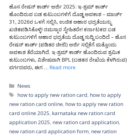
ಹೊಸ ರೇಷನ್ ಕಾರ್ಡ್ ಅರ್ಜಿ 2025: ಇ-ಶ್ರಮ್ ಕಾರ್ಡ್
ಹೊಂದಿರುವ ಬಡ ಕುಟುಂಬಗಳಿಗೆ ದೊಡ್ಡ ಅವಕಾಶ – ಮಾರ್ಚ್
31, 2026ರ ಒಳಗೆ ಸಲ್ಲಿಸಿ, ಉಚಿತ ಆಹಾರ ಭದ್ರತೆಯನ್ನು
ಖಚಿತಪಡಿಸಿಕೊಳ್ಳಿ! ನಮಸ್ಕಾರ ಸ್ನೇಹಿತರೇ! ಕರ್ನಾಟಕದ ಬಡ
ಕುಟುಂಬಗಳಿಗೆ ಆಹಾರ ಭದ್ರತೆಯ ದೊಡ್ಡ ಸುದ್ದಿ ಬಂದಿದೆ – ಹೊಸ
ರೇಷನ್ ಕಾರ್ಡ್ (ಪಡಿತರ ಚೀಟಿ) ಅರ್ಜಿ ಸಲ್ಲಿಕೆಗೆ ಮತ್ತೊಂದು
ಅವಕಾಶ ತೆರೆಯಾಗಿದೆ. ಇ-ಶ್ರಮ್ ಕಾರ್ಡ್ ಹೊಂದಿರುವ ಶ್ರಮಿಕ
ಕುಟುಂಬಗಳು, ವಿಶೇಷವಾಗಿ BPL (ಬಡತನ ರೇಖೆಯ ಕೆಳಗಿರುವ)
ವರ್ಗದವರು, ಈಗ …
Read more
Categories
News
Tags
how to apply new ration card
,
how to apply
new ration card online
,
how to apply new ration
card online 2025
,
karnataka new ration card
application 2025
,
new ration card application
,
new ration card application form
,
new ration