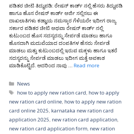
ಪಡಿತರ ಚೀಟಿ ತಿದ್ದುಪಡಿ: ರೇಷನ್ ಕಾರ್ಡ್ ನಲ್ಲಿ ಹೆಸರು ತಿದ್ದುಪಡಿ
ಹಾಗೂ ಹೊಸ ರೇಷನ್ ಕಾರ್ಡ್ ಅರ್ಜಿ ಸಲ್ಲಿಸಲು ಈ
ದಾಖಲಾತಿಗಳು ಕಡ್ಡಾಯ ನಮಸ್ಕಾರ ಗೆಳೆಯರೇ ಇದೀಗ ರಾಜ್ಯ
ಸರ್ಕಾರ ಪಡಿತರ ಚೀಟಿ ಅಥವಾ ರೇಷನ್ ಕಾರ್ಡ್ ನಲ್ಲಿ
ಕುಟುಂಬದ ಹೊಸ ಸದಸ್ಯರನ್ನು ಸೇರ್ಪಡೆ ಮಾಡಲು ಹಾಗೂ
ಹೊಸದಾಗಿ ಮದುವೆಯಾದ ದಂಪತಿಗಳ ಹೆಸರು ಸೇರ್ಪಡೆ
ಮಾಡಲು ಮತ್ತು ಕುಟುಂಬದಲ್ಲಿ ಇರುವ ಮಕ್ಕಳು ಹಾಗೂ ಇತರೆ
ಸದಸ್ಯರನ್ನು ಸೇರ್ಪಡೆ ಮಾಡಲು ಇದೀಗ ಮತ್ತೆ ಅವಕಾಶ
ಮಾಡಿಕೊಟ್ಟಿದೆ. ಆದರಿಂದ ನಾವು …
Read more
Categories
News
Tags
how to apply new ration card
,
how to apply
new ration card online
,
how to apply new ration
card online 2025
,
karnataka new ration card
application 2025
,
new ration card application
,
new ration card application form
,
new ration