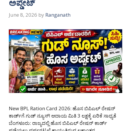
ಅಪ್ಡೇಟ್
June 8, 2026
by
Ranganath
New BPL Ration Card 2026: ಹೊಸ ಬಿಪಿಎಲ್ ರೇಷನ್
ಕಾರ್ಡ್‌ಗೆ ಗುಡ್ ನ್ಯೂಸ್! ಆದಾಯ ಮಿತಿ 3 ಲಕ್ಷಕ್ಕೆ ಏರಿಕೆ ಸಾಧ್ಯತೆ
ಬೆಂಗಳೂರು: ರಾಜ್ಯದಲ್ಲಿ ಹೊಸ ಬಿಪಿಎಲ್ ರೇಷನ್ ಕಾರ್ಡ್
ಪಡೆಯಲು ವರ್ಷಗಟ್ಟಲೆ ಕಾಯುತ್ತಿರುವ ಲಕ್ಷಾಂತರ