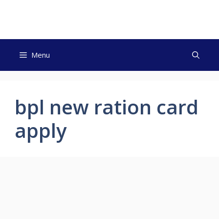
Skip
to
content
Menu
bpl new ration card
apply