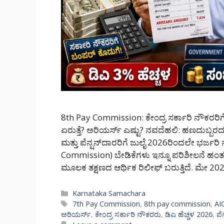
8th Pay Commission: ಕೇಂದ್ರ ಸರ್ಕಾರಿ ನೌಕರರಿಗೆ
ಏರುತ್ತೆ? ಅರಿಯರ್ಸ್ ಎಷ್ಟು? ನವದೆಹಲಿ: ಹಣದುಬ್ಬರದ 
ಮತ್ತು ಪೆನ್ಷನ್‌ದಾರರಿಗೆ ಜುಲೈ 2026ರಿಂದಲೇ ಭರ್ಜ
Commission) ಬೇಡಿಕೆಗಳು ಇನ್ನೂ ಪರಿಶೀಲನೆ ಹಂತದಲ್ಲ
ಮೂಲಕ ತಕ್ಷಣದ ಆರ್ಥಿಕ ರಿಲೀಫ್ ಬರುತ್ತಿದೆ. ಮೇ 2
Categories
Karnataka Samachara
Tags
7th Pay Commission
,
8th pay commission
,
AI
ಅರಿಯರ್ಸ್
,
ಕೇಂದ್ರ ಸರ್ಕಾರಿ ನೌಕರರು
,
ಡಿಎ ಹೆಚ್ಚಳ 2026
,
ಪೆ