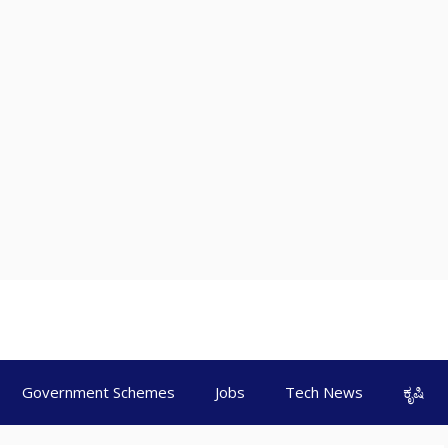
Government Schemes
Jobs
Tech News
ಕೃಷಿ