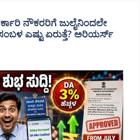
್ಕಾರಿ ನೌಕರರಿಗೆ ಜುಲೈನಿಂದಲೇ
 ಸಂಬಳ ಎಷ್ಟು ಏರುತ್ತೆ? ಅರಿಯರ್ಸ್