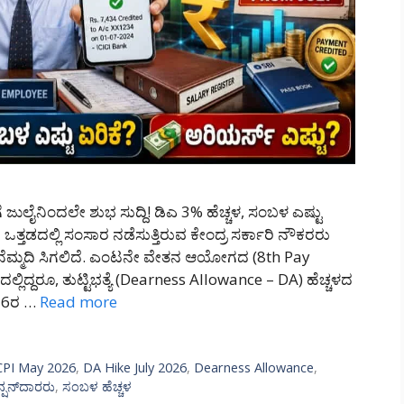
 ಜುಲೈನಿಂದಲೇ ಶುಭ ಸುದ್ದಿ! ಡಿಎ 3% ಹೆಚ್ಚಳ, ಸಂಬಳ ಎಷ್ಟು
ಒತ್ತಡದಲ್ಲಿ ಸಂಸಾರ ನಡೆಸುತ್ತಿರುವ ಕೇಂದ್ರ ಸರ್ಕಾರಿ ನೌಕರರು
ರಿ ನೆಮ್ಮದಿ ಸಿಗಲಿದೆ. ಎಂಟನೇ ವೇತನ ಆಯೋಗದ (8th Pay
ಿದ್ದರೂ, ತುಟ್ಟಿಭತ್ಯೆ (Dearness Allowance – DA) ಹೆಚ್ಚಳದ
026ರ …
Read more
CPI May 2026
,
DA Hike July 2026
,
Dearness Allowance
,
ನ್ಷನ್‌ದಾರರು
,
ಸಂಬಳ ಹೆಚ್ಚಳ