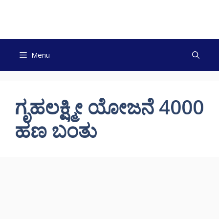
Skip
to
content
Menu
ಗೃಹಲಕ್ಷ್ಮೀ ಯೋಜನೆ 4000
ಹಣ ಬಂತು