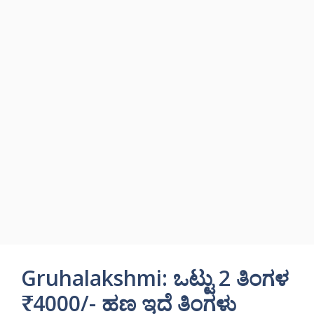
Gruhalakshmi: ಒಟ್ಟು 2 ತಿಂಗಳ
₹4000/- ಹಣ ಇದೆ ತಿಂಗಳು