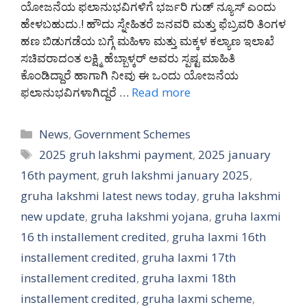
ಯೋಜನೆಯ ಫಲಾನುಭವಿಗಳಿಗೆ ಭರ್ಜರಿ ಗುಡ್ ನ್ಯೂಸ್ ಎಂದು
ಹೇಳಬಹುದು.! ಹೌದು ಸ್ನೇಹಿತರೆ ಜನವರಿ ಮತ್ತು ಫೆಬ್ರವರಿ ತಿಂಗಳ
ಹಣ ಬಿಡುಗಡೆಯ ಬಗ್ಗೆ ಮಹಿಳಾ ಮತ್ತು ಮಕ್ಕಳ ಕಲ್ಯಾಣ ಇಲಾಖೆ
ಸಚಿವರಾದಂತ ಲಕ್ಷ್ಮಿ ಹೆಬ್ಬಾಳ್ಕರ್ ಅವರು ಸ್ಪಷ್ಟ ಮಾಹಿತಿ
ಕೊಂಡಿದ್ದಾರೆ ಹಾಗಾಗಿ ನೀವು ಈ ಒಂದು ಯೋಜನೆಯ
ಫಲಾನುಭವಿಗಳಾಗಿದ್ದರೆ …
Read more
Categories
News
,
Government Schemes
Tags
2025 gruh lakshmi payment
,
2025 january
16th payment
,
gruh lakshmi january 2025
,
gruha lakshmi latest news today
,
gruha lakshmi
new update
,
gruha lakshmi yojana
,
gruha laxmi
16 th installement credited
,
gruha laxmi 16th
installement credited
,
gruha laxmi 17th
installement credited
,
gruha laxmi 18th
installement credited
,
gruha laxmi scheme
,