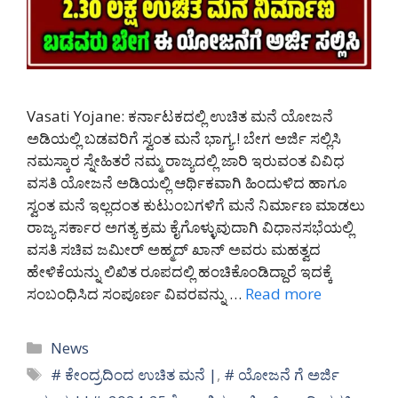
Vasati Yojane: ಕರ್ನಾಟಕದಲ್ಲಿ ಉಚಿತ ಮನೆ ಯೋಜನೆ
ಅಡಿಯಲ್ಲಿ ಬಡವರಿಗೆ ಸ್ವಂತ ಮನೆ ಭಾಗ್ಯ.! ಬೇಗ ಅರ್ಜಿ ಸಲ್ಲಿಸಿ
ನಮಸ್ಕಾರ ಸ್ನೇಹಿತರೆ ನಮ್ಮ ರಾಜ್ಯದಲ್ಲಿ ಜಾರಿ ಇರುವಂತ ವಿವಿಧ
ವಸತಿ ಯೋಜನೆ ಅಡಿಯಲ್ಲಿ ಆರ್ಥಿಕವಾಗಿ ಹಿಂದುಳಿದ ಹಾಗೂ
ಸ್ವಂತ ಮನೆ ಇಲ್ಲದಂತ ಕುಟುಂಬಗಳಿಗೆ ಮನೆ ನಿರ್ಮಾಣ ಮಾಡಲು
ರಾಜ್ಯ ಸರ್ಕಾರ ಅಗತ್ಯ ಕ್ರಮ ಕೈಗೊಳ್ಳುವುದಾಗಿ ವಿಧಾನಸಭೆಯಲ್ಲಿ
ವಸತಿ ಸಚಿವ ಜಮೀರ್ ಅಹ್ಮದ್ ಖಾನ್ ಅವರು ಮಹತ್ವದ
ಹೇಳಿಕೆಯನ್ನು ಲಿಖಿತ ರೂಪದಲ್ಲಿ ಹಂಚಿಕೊಂಡಿದ್ದಾರೆ ಇದಕ್ಕೆ
ಸಂಬಂಧಿಸಿದ ಸಂಪೂರ್ಣ ವಿವರವನ್ನು …
Read more
Categories
News
Tags
# ಕೇಂದ್ರದಿಂದ ಉಚಿತ ಮನೆ |
,
# ಯೋಜನೆ ಗೆ ಅರ್ಜಿ