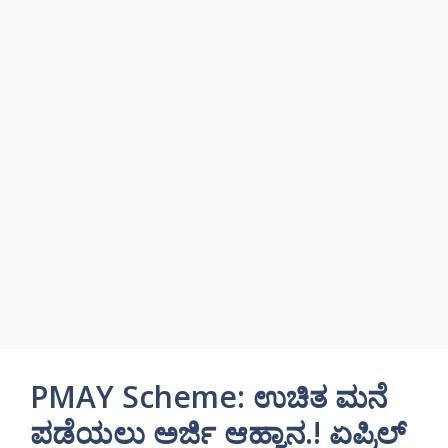
PMAY Scheme: ಉಚಿತ ಮನೆ
ಪಡೆಯಲು ಅರ್ಜಿ ಆಹ್ವಾನ.! ಏಪ್ರಿಲ್