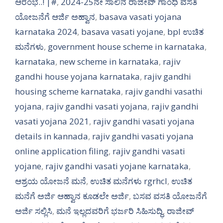
ಆರಂಭ..! |#
,
2024-25ನೇ ಸಾಲಿನ ರಾಜೀವ್ ಗಾಂಧಿ ವಸತಿ
ಯೋಜನೆಗೆ ಆರ್ಜಿ ಅಹ್ವಾನ
,
basava vasati yojana
karnataka 2024
,
basava vasati yojane
,
bpl ಉಚಿತ
ಮನೆಗಳು
,
government house scheme in karnataka
,
karnataka
,
new scheme in karnataka
,
rajiv
gandhi house yojana karnataka
,
rajiv gandhi
housing scheme karnataka
,
rajiv gandhi vasathi
yojana
,
rajiv gandhi vasati yojana
,
rajiv gandhi
vasati yojana 2021
,
rajiv gandhi vasati yojana
details in kannada
,
rajiv gandhi vasati yojana
online application filing
,
rajiv gandhi vasati
yojane
,
rajiv gandhi vasati yojane karnataka
,
ಆಶ್ರಯ ಯೋಜನೆ ಮನೆ
,
ಉಚಿತ ಮನೆಗಳು rgrhcl
,
ಉಚಿತ
ಮನೆಗೆ ಅರ್ಜಿ ಆಹ್ವಾನ ಕೂಡಲೇ ಅರ್ಜಿ
,
ಬಸವ ವಸತಿ ಯೋಜನೆಗೆ
ಅರ್ಜಿ ಸಲ್ಲಿಸಿ
,
ಮನೆ ಇಲ್ಲದವರಿಗೆ ಭರ್ಜರಿ ಸಿಹಿಸುದ್ಧಿ
,
ರಾಜೀವ್