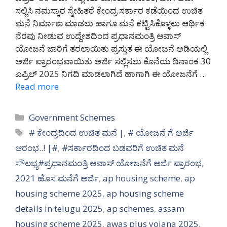
ಸಲ್ಲಿಸಿ ನಮಸ್ಕಾರ ಸ್ನೇಹಿತರೆ ಕೇಂದ್ರ ಸರ್ಕಾರ ಕಡೆಯಿಂದ ಉಚಿತ
ಮನೆ ನಿರ್ಮಾಣ ಮಾಡಲು ಹಾಗೂ ಮನೆ ಕಟ್ಟಿಸಿಕೊಳ್ಳಲು ಆರ್ಥಿಕ
ನೆರವು ನೀಡುವ ಉದ್ದೇಶದಿಂದ ಪ್ರಧಾನಮಂತ್ರಿ ಆವಾಸ್
ಯೋಜನೆ ಜಾರಿಗೆ ತರಲಾಯಿತು ಪ್ರಸ್ತುತ ಈ ಯೋಜನೆ ಅಡಿಯಲ್ಲಿ
ಅರ್ಜಿ ಪ್ರಾರಂಭವಾಯಿತು ಅರ್ಜಿ ಸಲ್ಲಿಸಲು ಕೊನೆಯ ದಿನಾಂಕ 30
ಏಪ್ರಿಲ್ 2025 ನಿಗದಿ ಮಾಡಲಾಗಿದೆ ಹಾಗಾಗಿ ಈ ಯೋಜನೆಗೆ …
Read more
Categories
Government Schemes
Tags
# ಕೇಂದ್ರದಿಂದ ಉಚಿತ ಮನೆ |
,
# ಯೋಜನೆ ಗೆ ಅರ್ಜಿ
ಆರಂಭ..! |#
,
#ಸರ್ಕಾರದಿಂದ ಬಡವರಿಗೆ ಉಚಿತ ಮನೆ
ಸೌಲಭ್ಯ#ಪ್ರಧಾನಮಂತ್ರಿ ಆವಾಸ್ ಯೋಜನೆಗೆ ಅರ್ಜಿ ಪ್ರಾರಂಭ
,
2021 ಹೊಸ ಮನೆಗೆ ಅರ್ಜಿ
,
ap housing scheme
,
ap
housing scheme 2025
,
ap housing scheme
details in telugu 2025
,
ap schemes
,
assam
housing scheme 2025
,
awas plus yojana 2025
,