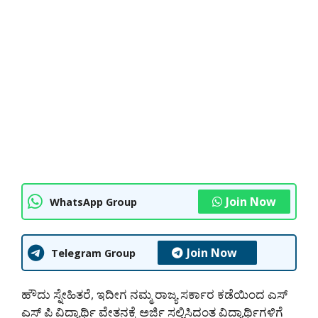
Join Now
WhatsApp Group
Join Now
Telegram Group
ಹೌದು ಸ್ನೇಹಿತರೆ, ಇದೀಗ ನಮ್ಮ ರಾಜ್ಯ ಸರ್ಕಾರ ಕಡೆಯಿಂದ ಎಸ್
ಎಸ್ ಪಿ ವಿದ್ಯಾರ್ಥಿ ವೇತನಕ್ಕೆ ಅರ್ಜಿ ಸಲ್ಲಿಸಿದಂತ ವಿದ್ಯಾರ್ಥಿಗಳಿಗೆ