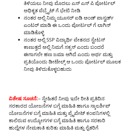
ತಿಳಿಯಲು ನೀವು ಮೊದಲು ಎಸ್ ಎಸ್ ಪಿ ಪೋರ್ಟಲ್
ಅಧಿಕೃತ ವೆಬ್ಸೈಟ್ ಗೆ ಭೇಟಿ ನೀಡಿ
ನಂತರ ಅಲ್ಲಿ ನಿಮ್ಮ ಯೂಸರ್ ಐಡಿ ಅಂಡ್ ಪಾಸ್ವರ್ಡ್
ಎಂಟರ್ ಮಾಡಿ ಈ ಒಂದು ಪೋರ್ಟಲ್ ಗೆ ಲಾಗಿನ್
ಮಾಡಿಕೊಳ್ಳಿ
ನಂತರ ಅಲ್ಲಿ SSP ವಿದ್ಯಾರ್ಥಿ ವೇತನದ ಸ್ಟೇಟಸ್
ಕಾಣುತ್ತದೆ ಅಲ್ಲಿ ನಿಮಗೆ ಸಕ್ಸಸ್ ಎಂದು ಬಂದರೆ
ಈಗಾಗಲೇ ಹಣ ಜಮಾ ಆಗಿದೆ ಎಂದು ಅರ್ಥ ಮತ್ತು
ಪ್ರತಿಯೊಂದು ಡೀಟೇಲ್ಸ್ ಆ ಒಂದು ಪೋರ್ಟಲ್ ಮೂಲಕ
ನೀವು ತಿಳಿದುಕೊಳ್ಳಬಹುದು
ವಿಶೇಷ ಸೂಚನೆ:
– ಸ್ನೇಹಿತರೆ ನೀವು ಇದೇ ರೀತಿ ಪ್ರತಿದಿನ
ಸರಕಾರದ ಯೋಜನೆಗಳ ಬಗ್ಗೆ ಮಾಹಿತಿ ಹಾಗೂ ಸ್ಕಾಲರ್ಶಿಪ್
ಯೋಜನೆಗಳ ಬಗ್ಗೆ ಮಾಹಿತಿ ಮತ್ತು ಪ್ರೈವೇಟ್ ಕಂಪನಿಗಳಲ್ಲಿ
ಕಾಲಿರುವ ಉದ್ಯೋಗಗಳ ಬಗ್ಗೆ ಮಾಹಿತಿ ಹಾಗೂ ಸರಕಾರಿ
ಹುದ್ದೆಗಳ ನೇಮಕಾತಿ ಕುರಿತು ಮಾಹಿತಿ ಮತ್ತು ರೈತರಿಗೆ