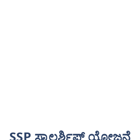
SSP ಸ್ಕಾಲರ್ಶಿಪ್ ಯೋಜನೆ