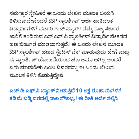
ನಮಸ್ಕಾರ ಸ್ನೇಹಿತರೆ ಈ ಒಂದು ಲೇಖನ ಮೂಲಕ ಬಯಸಿ
ತಿಳಿಸುವುದೇನೆಂದರೆ SSP ಸ್ಕಾಲರ್ಶಿಪ್ ಅರ್ಜಿ ಹಾಕಿದಂತ
ವಿದ್ಯಾರ್ಥಿಗಳಿಗೆ ಭರ್ಜರಿ ಗುಡ್ ನ್ಯೂಸ್.! ನಮ್ಮ ರಾಜ್ಯ ಸರ್ಕಾರ
ಜಾರಿಗೆ ತಂದಿರುವ ಎಸ್ ಎಸ್ ಪಿ ಸ್ಕಾಲರ್ಶಿಪ್ ವಿದ್ಯಾರ್ಥಿ ವೇತನದ
ಹಣ ಬಿಡುಗಡೆ ಮಾಡಲಾಗುತ್ತದೆ.! ಈ ಒಂದು ಲೇಖನ ಮೂಲಕ
SSP ಸ್ಕಾಲರ್ಶಿಪ್ ಹಣದ ಸ್ಟೇಟಸ್ ಚೆಕ್ ಮಾಡುವುದು ಹೇಗೆ ಮತ್ತು
ಈ ಸ್ಕಾಲರ್ಶಿಪ್ ಯೋಜನೆಯಿಂದ ಹಣ ಜಮಾ ಆಗಿಲ್ಲ ಅಂದರೆ
ಏನು ಮಾಡಬೇಕು ಎಂಬ ವಿವರವನ್ನು ಈ ಒಂದು ಲೇಖನ
ಮೂಲಕ ತಿಳಿಸಿ ಕೊಡುತ್ತಿದ್ದೇವೆ.
ಎಚ್ ಡಿ ಎಫ್ ಸಿ ಬ್ಯಾಂಕ್ ನೀಡುತ್ತಿದೆ 10 ಲಕ್ಷ ರೂಪಾಯಿಗಳಿಗೆ
ಕಡಿಮೆ ಬಡ್ಡಿ ದರದಲ್ಲಿ ಸಾಲ ಸೌಲಭ್ಯ.! ಈ ರೀತಿ ಅರ್ಜಿ ಸಲ್ಲಿಸಿ