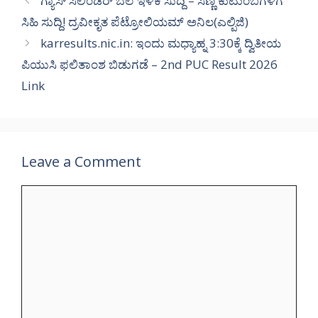
ಗ್ಯಾಸ್ ಸಿಲಿಂಡರ್ ಬೆಲೆ ಇಳಿಕೆ ಸುದ್ದಿ – ಸಣ್ಣ ಕುಟುಂಬಗಳಿಗೆ
ಸಿಹಿ ಸುದ್ದಿ! ದ್ರವೀಕೃತ ಪೆಟ್ರೋಲಿಯಮ್ ಅನಿಲ(ಎಲ್ಪಿಜಿ)
karresults.nic.in: ಇಂದು ಮಧ್ಯಾಹ್ನ 3:30ಕ್ಕೆ ದ್ವಿತೀಯ
ಪಿಯುಸಿ ಫಲಿತಾಂಶ ಬಿಡುಗಡೆ – 2nd PUC Result 2026
Link
Leave a Comment
Comment