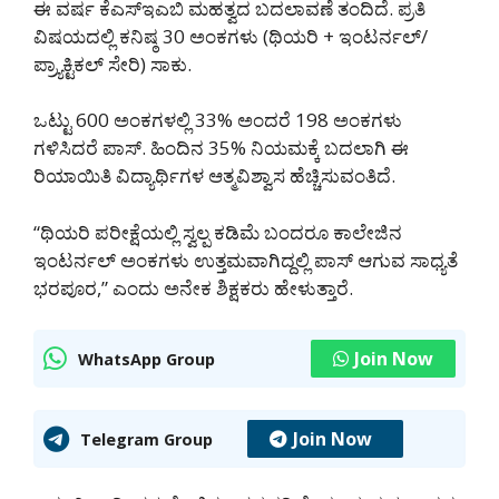
ಈ ವರ್ಷ ಕೆಎಸ್‌ಇಎಬಿ ಮಹತ್ವದ ಬದಲಾವಣೆ ತಂದಿದೆ. ಪ್ರತಿ
ವಿಷಯದಲ್ಲಿ ಕನಿಷ್ಠ 30 ಅಂಕಗಳು (ಥಿಯರಿ + ಇಂಟರ್ನಲ್/
ಪ್ರ್ಯಾಕ್ಟಿಕಲ್ ಸೇರಿ) ಸಾಕು.
ಒಟ್ಟು 600 ಅಂಕಗಳಲ್ಲಿ 33% ಅಂದರೆ 198 ಅಂಕಗಳು
ಗಳಿಸಿದರೆ ಪಾಸ್. ಹಿಂದಿನ 35% ನಿಯಮಕ್ಕೆ ಬದಲಾಗಿ ಈ
ರಿಯಾಯಿತಿ ವಿದ್ಯಾರ್ಥಿಗಳ ಆತ್ಮವಿಶ್ವಾಸ ಹೆಚ್ಚಿಸುವಂತಿದೆ.
“ಥಿಯರಿ ಪರೀಕ್ಷೆಯಲ್ಲಿ ಸ್ವಲ್ಪ ಕಡಿಮೆ ಬಂದರೂ ಕಾಲೇಜಿನ
ಇಂಟರ್ನಲ್ ಅಂಕಗಳು ಉತ್ತಮವಾಗಿದ್ದಲ್ಲಿ ಪಾಸ್ ಆಗುವ ಸಾಧ್ಯತೆ
ಭರಪೂರ,” ಎಂದು ಅನೇಕ ಶಿಕ್ಷಕರು ಹೇಳುತ್ತಾರೆ.
Join Now
WhatsApp Group
Join Now
Telegram Group