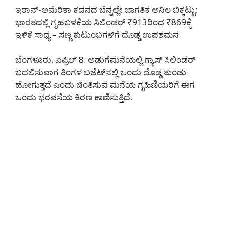
ಇರಾನ್-ಅಮೆರಿಕಾ ಕದನದ ಬೆನ್ನಲ್ಲೇ ಜಾಗತಿಕ ಅನಿಲ ಬಿಕ್ಕಟ್ಟು;
ಭಾರತದಲ್ಲಿ ಗೃಹಬಳಕೆಯ ಸಿಲಿಂಡರ್ ₹913ರಿಂದ ₹869ಕ್ಕೆ
ಇಳಿಕೆ ಸಾಧ್ಯ – ಸಣ್ಣ ಕುಟುಂಬಗಳಿಗೆ ದೊಡ್ಡ ಉಪಶಮನ
ಬೆಂಗಳೂರು, ಏಪ್ರಿಲ್ 8: ಅಡುಗೆಮನೆಯಲ್ಲಿ ಗ್ಯಾಸ್ ಸಿಲಿಂಡರ್
ಬದಲಿಸುವಾಗ ತಿಂಗಳ ಬಜೆಟ್‌ನಲ್ಲಿ ಒಂದು ದೊಡ್ಡ ತುಂಡು
ಹೋಗುತ್ತದೆ ಎಂದು ಚಿಂತಿಸುವ ಮನೆಯ ಗೃಹಿಣಿಯರಿಗೆ ಈಗ
ಒಂದು ಭರವಸೆಯ ಕಿರಣ ಕಾಣಿಸುತ್ತಿದೆ.