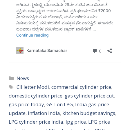
Categories
News
Tags
CII letter Modi
,
commercial cylinder price
,
domestic cylinder price
,
gas cylinder price cut
,
gas price today
,
GST on LPG
,
India gas price
update
,
inflation India
,
kitchen budget savings
,
LPG cylinder price India
,
lpg price
,
LPG price