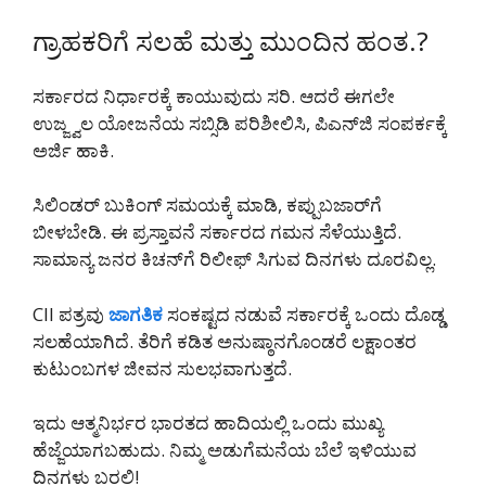
ಗ್ರಾಹಕರಿಗೆ ಸಲಹೆ ಮತ್ತು ಮುಂದಿನ ಹಂತ.?
ಸರ್ಕಾರದ ನಿರ್ಧಾರಕ್ಕೆ ಕಾಯುವುದು ಸರಿ. ಆದರೆ ಈಗಲೇ
ಉಜ್ಜ್ವಲ ಯೋಜನೆಯ ಸಬ್ಸಿಡಿ ಪರಿಶೀಲಿಸಿ, ಪಿಎನ್‌ಜಿ ಸಂಪರ್ಕಕ್ಕೆ
ಅರ್ಜಿ ಹಾಕಿ.
ಸಿಲಿಂಡರ್ ಬುಕಿಂಗ್ ಸಮಯಕ್ಕೆ ಮಾಡಿ, ಕಪ್ಪುಬಜಾರ್‌ಗೆ
ಬೀಳಬೇಡಿ. ಈ ಪ್ರಸ್ತಾವನೆ ಸರ್ಕಾರದ ಗಮನ ಸೆಳೆಯುತ್ತಿದೆ.
ಸಾಮಾನ್ಯ ಜನರ ಕಿಚನ್‌ಗೆ ರಿಲೀಫ್ ಸಿಗುವ ದಿನಗಳು ದೂರವಿಲ್ಲ.
CII ಪತ್ರವು
ಜಾಗತಿಕ
ಸಂಕಷ್ಟದ ನಡುವೆ ಸರ್ಕಾರಕ್ಕೆ ಒಂದು ದೊಡ್ಡ
ಸಲಹೆಯಾಗಿದೆ. ತೆರಿಗೆ ಕಡಿತ ಅನುಷ್ಠಾನಗೊಂಡರೆ ಲಕ್ಷಾಂತರ
ಕುಟುಂಬಗಳ ಜೀವನ ಸುಲಭವಾಗುತ್ತದೆ.
ಇದು ಆತ್ಮನಿರ್ಭರ ಭಾರತದ ಹಾದಿಯಲ್ಲಿ ಒಂದು ಮುಖ್ಯ
ಹೆಜ್ಜೆಯಾಗಬಹುದು. ನಿಮ್ಮ ಅಡುಗೆಮನೆಯ ಬೆಲೆ ಇಳಿಯುವ
ದಿನಗಳು ಬರಲಿ!