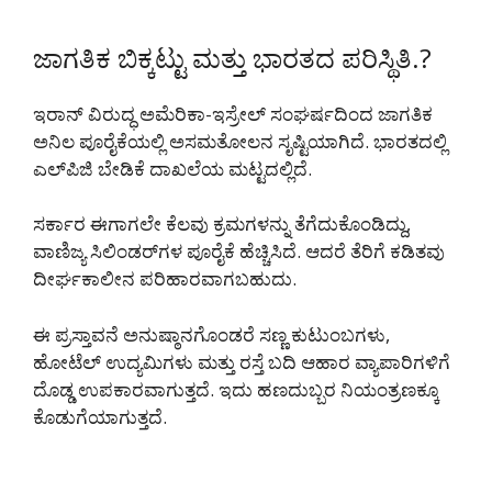
ಜಾಗತಿಕ ಬಿಕ್ಕಟ್ಟು ಮತ್ತು ಭಾರತದ ಪರಿಸ್ಥಿತಿ.?
ಇರಾನ್ ವಿರುದ್ಧ ಅಮೆರಿಕಾ-ಇಸ್ರೇಲ್ ಸಂಘರ್ಷದಿಂದ ಜಾಗತಿಕ
ಅನಿಲ ಪೂರೈಕೆಯಲ್ಲಿ ಅಸಮತೋಲನ ಸೃಷ್ಟಿಯಾಗಿದೆ. ಭಾರತದಲ್ಲಿ
ಎಲ್‌ಪಿಜಿ ಬೇಡಿಕೆ ದಾಖಲೆಯ ಮಟ್ಟದಲ್ಲಿದೆ.
ಸರ್ಕಾರ ಈಗಾಗಲೇ ಕೆಲವು ಕ್ರಮಗಳನ್ನು ತೆಗೆದುಕೊಂಡಿದ್ದು,
ವಾಣಿಜ್ಯ ಸಿಲಿಂಡರ್‌ಗಳ ಪೂರೈಕೆ ಹೆಚ್ಚಿಸಿದೆ. ಆದರೆ ತೆರಿಗೆ ಕಡಿತವು
ದೀರ್ಘಕಾಲೀನ ಪರಿಹಾರವಾಗಬಹುದು.
ಈ ಪ್ರಸ್ತಾವನೆ ಅನುಷ್ಠಾನಗೊಂಡರೆ ಸಣ್ಣ ಕುಟುಂಬಗಳು,
ಹೋಟೆಲ್ ಉದ್ಯಮಿಗಳು ಮತ್ತು ರಸ್ತೆ ಬದಿ ಆಹಾರ ವ್ಯಾಪಾರಿಗಳಿಗೆ
ದೊಡ್ಡ ಉಪಕಾರವಾಗುತ್ತದೆ. ಇದು ಹಣದುಬ್ಬರ ನಿಯಂತ್ರಣಕ್ಕೂ
ಕೊಡುಗೆಯಾಗುತ್ತದೆ.