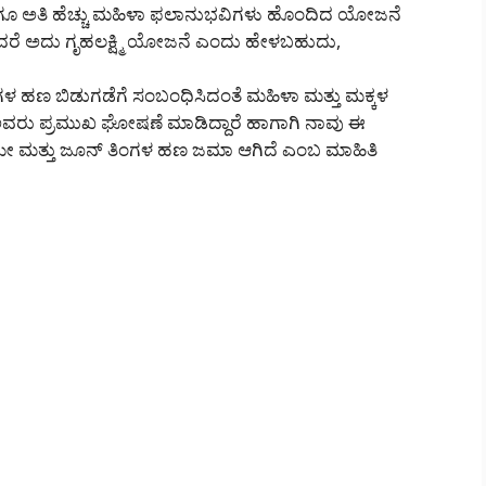
 ಹಾಗೂ ಅತಿ ಹೆಚ್ಚು ಮಹಿಳಾ ಫಲಾನುಭವಿಗಳು ಹೊಂದಿದ ಯೋಜನೆ
ೆ ಅದು ಗೃಹಲಕ್ಷ್ಮಿ ಯೋಜನೆ ಎಂದು ಹೇಳಬಹುದು,
ಗಳ ಹಣ ಬಿಡುಗಡೆಗೆ ಸಂಬಂಧಿಸಿದಂತೆ ಮಹಿಳಾ ಮತ್ತು ಮಕ್ಕಳ
್ಕರ್ ಅವರು ಪ್ರಮುಖ ಘೋಷಣೆ ಮಾಡಿದ್ದಾರೆ ಹಾಗಾಗಿ ನಾವು ಈ
ಮೇ ಮತ್ತು ಜೂನ್ ತಿಂಗಳ ಹಣ ಜಮಾ ಆಗಿದೆ ಎಂಬ ಮಾಹಿತಿ