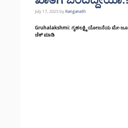
July 17, 2025
by
Ranganath
Gruhalakshmi: ಗೃಹಲಕ್ಷ್ಮಿ ಯೋಜನೆಯ ಮೇ-ಜೂನ್ 
ಚೆಕ್ ಮಾಡಿ