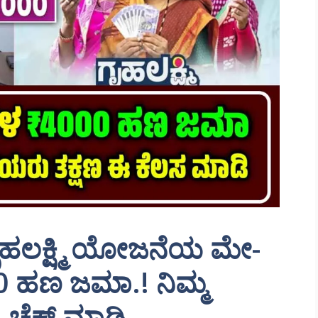
ಹಲಕ್ಷ್ಮಿ ಯೋಜನೆಯ ಮೇ-
0 ಹಣ ಜಮಾ.! ನಿಮ್ಮ
! ಚೆಕ್ ಮಾಡಿ