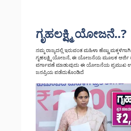
ಗೃಹಲಕ್ಷ್ಮಿ ಯೋಜನೆ..?
ನಮ್ಮ ರಾಜ್ಯದಲ್ಲಿ ಇರುವಂತ ಮಹಿಳಾ ಹೆಣ್ಣು ಮಕ್ಕಳ
ಗೃಹಲಕ್ಷ್ಮಿ ಯೋಜನೆ, ಈ ಯೋಜನೆಯ ಮೂಲಕ ಅರ್ಜಿ ಹ
ವರ್ಗಾವಣೆ ಮಾಡುವುದು ಈ ಯೋಜನೆಯ ಪ್ರಮುಖ ಉದ್ದೇಶ
ಜನಪ್ರಿಯ ಪಡೆದುಕೊಂಡಿದೆ