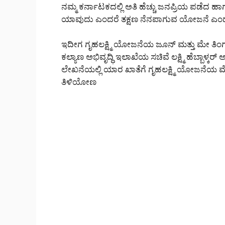
ನಮ್ಮ ಕರ್ನಾಟಕದಲ್ಲಿ ಅತಿ ಹೆಚ್ಚು ಜನಪ್ರಿಯ ಪಡೆದ
ಯಾವುದು ಎಂದರೆ ತಕ್ಷಣ ನೆನಪಾಗುವ ಯೋಜನೆ ಎಂದರ
ಇದೀಗ ಗೃಹಲಕ್ಷ್ಮಿ ಯೋಜನೆಯ ಜೂನ್ ಮತ್ತು ಮೇ ತಿಂ
ಕಲ್ಯಾಣ ಅಭಿವೃದ್ಧಿ ಇಲಾಖೆಯ ಸಚಿವೆ ಲಕ್ಷ್ಮಿ ಹೆಬ್ಬಾಳ
ಲೇಖನೆಯಲ್ಲಿ ಯಾರ ಖಾತೆಗೆ ಗೃಹಲಕ್ಷ್ಮಿ ಯೋಜನೆಯ 
ತಿಳಿಯೋಣ