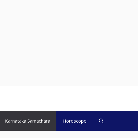
Karnataka Samachara
Horoscope