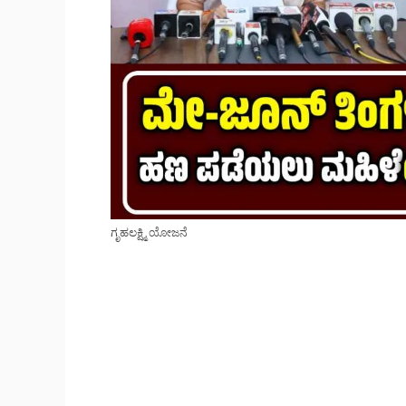
ಗೃಹಲಕ್ಷ್ಮಿ ಯೋಜನೆ