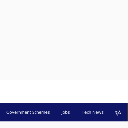
Government Schemes
Jobs
Tech News
ಕೃಷಿ