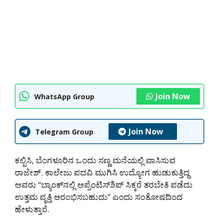
Join Now
WhatsApp Group
Join Now
Telegram Group
ಕಲ್ಪಿಸಿ, ಬೆಂಗಳೂರಿನ ಒಂದು ಸಣ್ಣ ಮನೆಯಲ್ಲಿ ವಾಸಿಸುವ
ರಾಜೇಶ್. ಕಾಲೇಜು ಪದವಿ ಮುಗಿಸಿ ಉದ್ಯೋಗ ಹುಡುಕುತ್ತಿದ್ದ
ಅವರು “ಬ್ಯಾಂಕ್‌ನಲ್ಲಿ ಅಪ್ರೆಂಟಿಸ್‌ಶಿಪ್ ಸಿಕ್ಕರೆ ತರಬೇತಿ ಪಡೆದು
ಉತ್ತಮ ವೃತ್ತಿ ಆರಂಭಿಸಬಹುದು” ಎಂದು ಸಂತೋಷದಿಂದ
ಹೇಳುತ್ತಾರೆ.