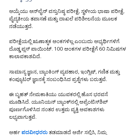
ಆಯ್ಕೆಯು ಆನ್‌ಲೈನ್ ವಸ್ತುನಿಷ್ಠ ಪರೀಕ್ಷೆ, ಸ್ಥಳೀಯ ಭಾಷಾ ಪರೀಕ್ಷೆ,
ವೈದ್ಯಕೀಯ ತಪಾಸಣೆ ಮತ್ತು ದಾಖಲೆ ಪರಿಶೀಲನೆಯ ಮೂಲಕ
ನಡೆಯುತ್ತದೆ.
ಪರೀಕ್ಷೆಯಲ್ಲಿ ಋಣಾತ್ಮಕ ಅಂಕಗಳಿಲ್ಲ ಎಂಬುದು ಅಭ್ಯರ್ಥಿಗಳಿಗೆ
ದೊಡ್ಡ ಪ್ಲಸ್ ಪಾಯಿಂಟ್. 100 ಅಂಕಗಳ ಪರೀಕ್ಷೆಗೆ 60 ನಿಮಿಷಗಳ
ಕಾಲಾವಕಾಶವಿದೆ.
ಸಾಮಾನ್ಯ ಜ್ಞಾನ, ಬ್ಯಾಂಕಿಂಗ್ ವ್ಯವಹಾರ, ಇಂಗ್ಲಿಷ್, ಗಣಿತ ಮತ್ತು
ಕಂಪ್ಯೂಟರ್ ಜ್ಞಾನಕ್ಕೆ ಸಂಬಂಧಿಸಿದ ಪ್ರಶ್ನೆಗಳು ಬರುತ್ತವೆ.
ಈ ಬೃಹತ್ ನೇಮಕಾತಿಯು ಯುವಕರಲ್ಲಿ ಹೊಸ ಭರವಸೆ
ಮೂಡಿಸಿದೆ. ಯೂನಿಯನ್ ಬ್ಯಾಂಕ್‌ನಲ್ಲಿ ಅಪ್ರೆಂಟಿಸ್‌ಶಿಪ್
ಪೂರ್ಣಗೊಳಿಸಿದ ನಂತರ ಉತ್ತಮ ವೃತ್ತಿ ಅವಕಾಶಗಳು
ಲಭ್ಯವಾಗುತ್ತವೆ.
ಅರ್ಹ
ಪದವೀಧರರು
ತಡಮಾಡದೆ ಅರ್ಜಿ ಸಲ್ಲಿಸಿ, ನಿಮ್ಮ