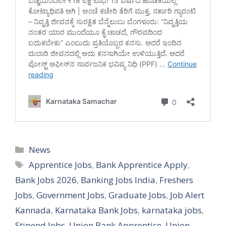
Categories
News
Tags
Apprentice Jobs
,
Bank Apprentice Apply
,
Bank Jobs 2026
,
Banking Jobs India
,
Freshers
Jobs
,
Government Jobs
,
Graduate Jobs
,
Job Alert
Kannada
,
Karnataka Bank Jobs
,
karnataka jobs
,
Stipend Jobs
,
Union Bank Apprentice
,
Union