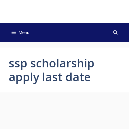
Skip
to
content
Menu
ssp scholarship
apply last date