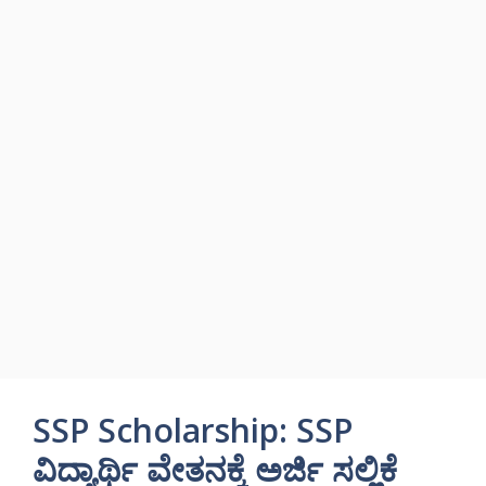
SSP Scholarship: SSP
ವಿದ್ಯಾರ್ಥಿ ವೇತನಕ್ಕೆ ಅರ್ಜಿ ಸಲ್ಲಿಕೆ