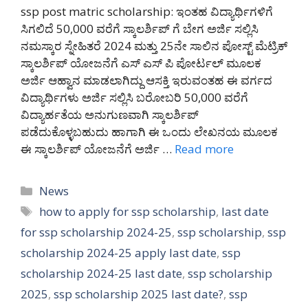
ssp post matric scholarship: ಇಂತಹ ವಿದ್ಯಾರ್ಥಿಗಳಿಗೆ
ಸಿಗಲಿದೆ 50,000 ವರೆಗೆ ಸ್ಕಾಲರ್ಶಿಪ್ ಗೆ ಬೇಗ ಅರ್ಜಿ ಸಲ್ಲಿಸಿ
ನಮಸ್ಕಾರ ಸ್ನೇಹಿತರೆ 2024 ಮತ್ತು 25ನೇ ಸಾಲಿನ ಪೋಸ್ಟ್ ಮೆಟ್ರಿಕ್
ಸ್ಕಾಲರ್ಶಿಪ್ ಯೋಜನೆಗೆ ಎಸ್ ಎಸ್ ಪಿ ಪೋರ್ಟಲ್ ಮೂಲಕ
ಅರ್ಜಿ ಆಹ್ವಾನ ಮಾಡಲಾಗಿದ್ದು ಆಸಕ್ತಿ ಇರುವಂತಹ ಈ ವರ್ಗದ
ವಿದ್ಯಾರ್ಥಿಗಳು ಅರ್ಜಿ ಸಲ್ಲಿಸಿ ಬರೋಬರಿ 50,000 ವರೆಗೆ
ವಿದ್ಯಾರ್ಹತೆಯ ಅನುಗುಣವಾಗಿ ಸ್ಕಾಲರ್ಶಿಪ್
ಪಡೆದುಕೊಳ್ಳಬಹುದು ಹಾಗಾಗಿ ಈ ಒಂದು ಲೇಖನಯ ಮೂಲಕ
ಈ ಸ್ಕಾಲರ್ಶಿಪ್ ಯೋಜನೆಗೆ ಅರ್ಜಿ …
Read more
Categories
News
Tags
how to apply for ssp scholarship
,
last date
for ssp scholarship 2024-25
,
ssp scholarship
,
ssp
scholarship 2024-25 apply last date
,
ssp
scholarship 2024-25 last date
,
ssp scholarship
2025
,
ssp scholarship 2025 last date?
,
ssp