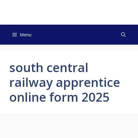
Skip
to
content
Menu
south central
railway apprentice
online form 2025