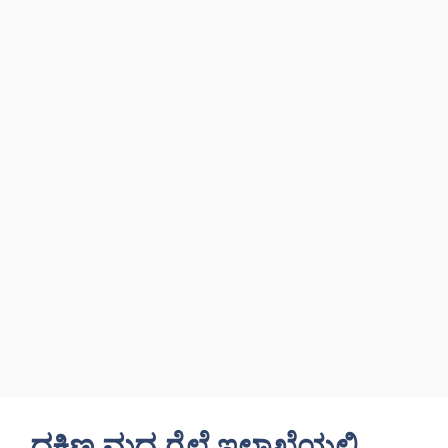
ದಕ್ಷಿಣ ಮಧ್ಯ ರೈಲ್ವೆ ಇಲಾಖೆಯಲ್ಲಿ