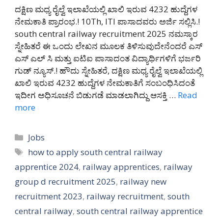
ದಕ್ಷಿಣ ಮಧ್ಯ ರೈಲ್ವೆ ಇಲಾಖೆಯಲ್ಲಿ ಖಾಲಿ ಇರುವ 4232 ಹುದ್ದೆಗಳ
ನೇಮಕಾತಿ ಪ್ರಾರಂಭ.! 10Th, ITI ಪಾಸಾದವರು ಅರ್ಜಿ ಸಲ್ಲಿಸಿ.!
south central railway recruitment 2025 ನಮಸ್ಕಾರ
ಸ್ನೇಹಿತರೆ ಈ ಒಂದು ಲೇಖನ ಮೂಲಕ ತಿಳಿಸುವುದೇನೆಂದರೆ ಎಸ್
ಎಸ್ ಎಲ್ ಸಿ ಮತ್ತು ಐಟಿಐ ಪಾಸಾದಂತ ವಿದ್ಯಾರ್ಥಿಗಳಿಗೆ ಭರ್ಜರಿ
ಗುಡ್ ನ್ಯೂಸ್.! ಹೌದು ಸ್ನೇಹಿತರೆ, ದಕ್ಷಿಣ ಮಧ್ಯ ರೈಲ್ವೆ ಇಲಾಖೆಯಲ್ಲಿ
ಖಾಲಿ ಇರುವ 4232 ಹುದ್ದೆಗಳ ನೇಮಕಾತಿಗೆ ಸಂಬಂಧಿಸಿದಂತೆ
ಇದೀಗ ಅಧಿಸೂಚನೆ ಬಿಡುಗಡೆ ಮಾಡಲಾಗಿದ್ದು ಆಸಕ್ತಿ …
Read
more
Categories
Jobs
Tags
how to apply south central railway
apprentice 2024
,
railway apprentices
,
railway
group d recruitment 2025
,
railway new
recruitment 2023
,
railway recruitment
,
south
central railway
,
south central railway apprentice