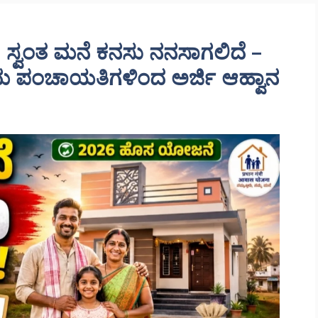
್ವಂತ ಮನೆ ಕನಸು ನನಸಾಗಲಿದೆ –
ಮ ಪಂಚಾಯತಿಗಳಿಂದ ಅರ್ಜಿ ಆಹ್ವಾನ