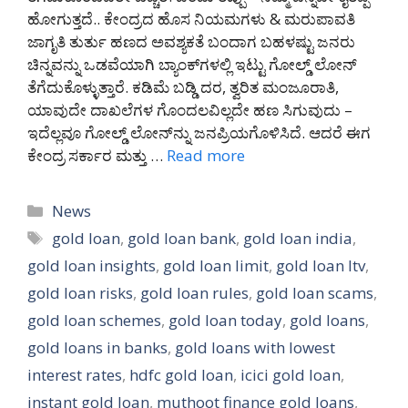
ಹೋಗುತ್ತದೆ.. ಕೇಂದ್ರದ ಹೊಸ ನಿಯಮಗಳು & ಮರುಪಾವತಿ
ಜಾಗೃತಿ ತುರ್ತು ಹಣದ ಅವಶ್ಯಕತೆ ಬಂದಾಗ ಬಹಳಷ್ಟು ಜನರು
ಚಿನ್ನವನ್ನು ಒಡವೆಯಾಗಿ ಬ್ಯಾಂಕ್‌ಗಳಲ್ಲಿ ಇಟ್ಟು ಗೋಲ್ಡ್ ಲೋನ್
ತೆಗೆದುಕೊಳ್ಳುತ್ತಾರೆ. ಕಡಿಮೆ ಬಡ್ಡಿ ದರ, ತ್ವರಿತ ಮಂಜೂರಾತಿ,
ಯಾವುದೇ ದಾಖಲೆಗಳ ಗೊಂದಲವಿಲ್ಲದೇ ಹಣ ಸಿಗುವುದು –
ಇದೆಲ್ಲವೂ ಗೋಲ್ಡ್ ಲೋನ್‌ನ್ನು ಜನಪ್ರಿಯಗೊಳಿಸಿದೆ. ಆದರೆ ಈಗ
ಕೇಂದ್ರ ಸರ್ಕಾರ ಮತ್ತು …
Read more
Categories
News
Tags
gold loan
,
gold loan bank
,
gold loan india
,
gold loan insights
,
gold loan limit
,
gold loan ltv
,
gold loan risks
,
gold loan rules
,
gold loan scams
,
gold loan schemes
,
gold loan today
,
gold loans
,
gold loans in banks
,
gold loans with lowest
interest rates
,
hdfc gold loan
,
icici gold loan
,
instant gold loan
,
muthoot finance gold loans
,