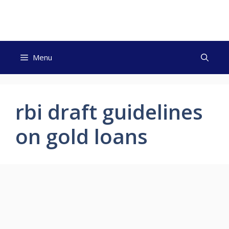
Skip
to
content
Menu
rbi draft guidelines
on gold loans