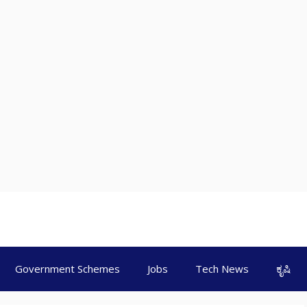
Government Schemes
Jobs
Tech News
ಕೃಷಿ