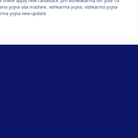
 online apply new candidate
,
pm vishwakarma set your rd
ama yojna silai mashine
,
vishkarma yojna
,
vishkarma yojna
rma yojna new update