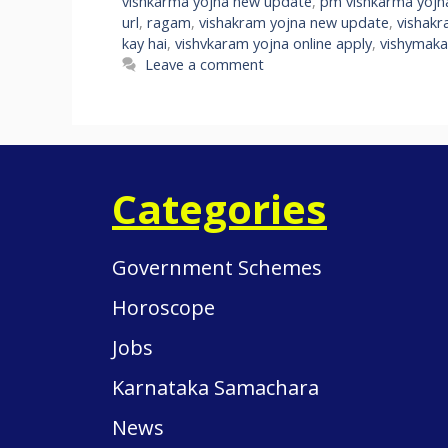
vishkarma yojna new update
,
pm vishkarma yojna
url
,
ragam
,
vishakram yojna new update
,
vishakr
kay hai
,
vishvkaram yojna online apply
,
vishymaka
Leave a comment
Categories
Government Schemes
Horoscope
Jobs
Karnataka Samachara
News