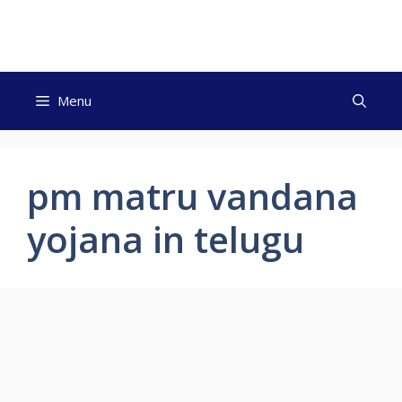
Skip
to
content
Menu
pm matru vandana
yojana in telugu