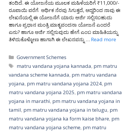
ತಂದಿದೆ. ಈ ಯೋಜನೆಯ ಮೂಲಕ ಮಹಿಳೆಯರಿಗೆ ₹11,000/-
ರೂಪಾಯಿ ವರೆಗೆ ಆರ್ಥಿಕ ನೆರವು ಸಿಗುತ್ತದೆ, ಆದ್ದರಿಂದ ನಾವು ಈ
ಲೇಖನೆಯಲ್ಲಿ ಈ ಯೋಜನೆಗೆ ಯಾರು ಅರ್ಜಿ ಸಲ್ಲಿಸಬಹುದು
ಹಾಗೂ ಪ್ರಧಾನ ಮಂತ್ರಿ ಮಾತೃವಂದನಾ ಯೋಜನೆ ಎಂದರೆ
ಏನು? ಹಾಗೂ ಅರ್ಜಿ ಸಲ್ಲಿಸುವುದು ಹೇಗೆ ಎಂಬ ಮಾಹಿತಿಯನ್ನು
ತಿಳಿದುಕೊಳ್ಳೋಣ ಹಾಗಾಗಿ ಈ ಲೇಖನವನ್ನು …
Read more
Categories
Government Schemes
Tags
matru vandana yojana kannada
,
pm matru
vandana scheme kannada
,
pm matru vandana
yojana
,
pm matru vandana yojana 2024
,
pm
matru vandana yojana 2025
,
pm matru vandana
yojana in marathi
,
pm matru vandana yojana in
tamil
,
pm matru vandana yojana in telugu
,
pm
matru vandana yojana ka form kaise bhare
,
pm
matru vandana yojana scheme
,
pm matru