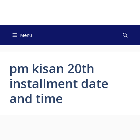
Skip
to
content
Menu
pm kisan 20th
installment date
and time