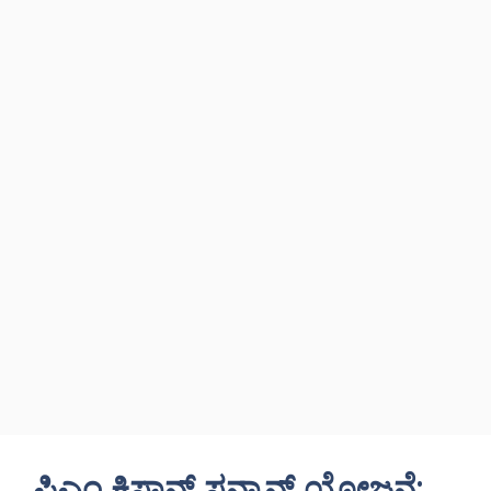
ಪಿಎಂ ಕಿಸಾನ್ ಸನ್ಮಾನ್ ಯೋಜನೆ: