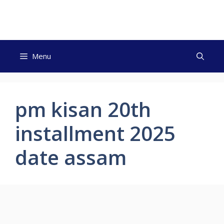
Skip
to
content
Menu
pm kisan 20th
installment 2025
date assam