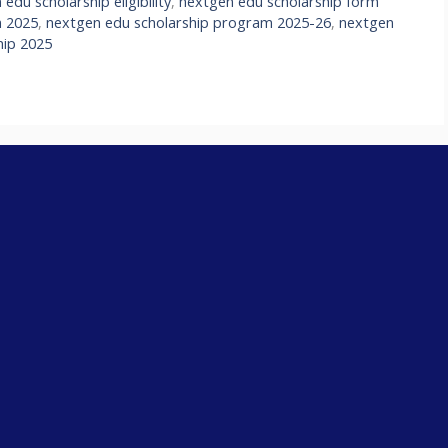
edu scholarship eligibility
,
nextgen edu scholarship form
m 2025
,
nextgen edu scholarship program 2025-26
,
nextgen
hip 2025