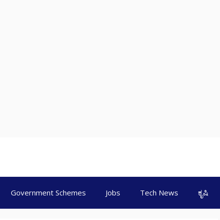
Government Schemes
Jobs
Tech News
ಕೃಷಿ