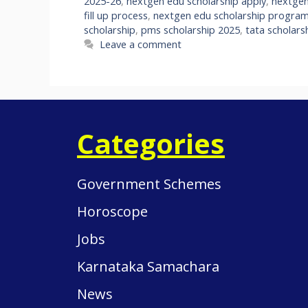
2025-26
,
nextgen edu scholarship apply
,
nextgen 
fill up process
,
nextgen edu scholarship progra
scholarship
,
pms scholarship 2025
,
tata scholars
Leave a comment
Categories
Government Schemes
Horoscope
Jobs
Karnataka Samachara
News