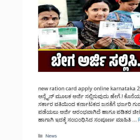
new ration card apply online karnataka 202
ಆನ್ಲೈನ್ ಮೂಲಕ ಅರ್ಜಿ ಸಲ್ಲಿಸುವುದು ಹೇಗೆ.! ಕೊನೆ
ಸರ್ಕಾರ ವತಿಯಿಂದ ಕರ್ನಾಟಕದ ಜನತೆಗೆ ಭರ್ಜರಿ ಗುಡ್
ಪಡೆಯಲು ಅರ್ಜಿ ಆರಂಭವಾಗಿದೆ ಹಾಗೂ ಪಡಿತರ ಚೀಟ
ಹಾಗಾಗಿ ಇದಕ್ಕೆ ಸಂಬಂಧಿಸಿದ ಸಂಪೂರ್ಣ ಮಾಹಿತಿ …
Categories
News