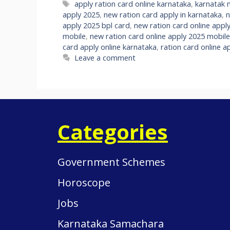
Tags
apply ration card online karnataka
,
karnatak 
apply 2025
,
new ration card apply in karnataka
,
n
apply 2025 bpl card
,
new ration card online appl
mobile
,
new ration card online apply 2025 mobile
card apply online karnataka
,
ration card online a
Leave a comment
Categories
Government Schemes
Horoscope
Jobs
Karnataka Samachara