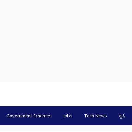
Government Schemes
Jobs
Tech News
ಕೃಷಿ