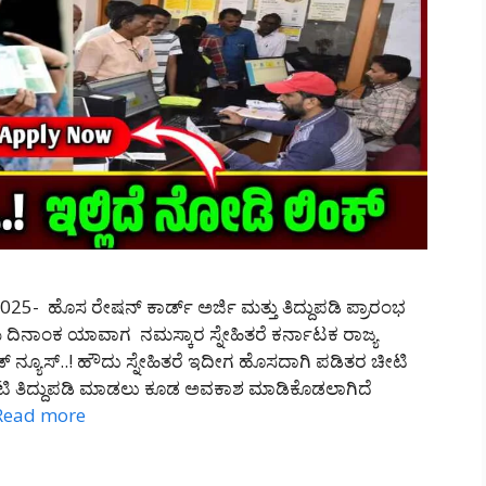
5- ಹೊಸ ರೇಷನ್ ಕಾರ್ಡ್ ಅರ್ಜಿ ಮತ್ತು ತಿದ್ದುಪಡಿ ಪ್ರಾರಂಭ
ಯ ದಿನಾಂಕ ಯಾವಾಗ ನಮಸ್ಕಾರ ಸ್ನೇಹಿತರೆ ಕರ್ನಾಟಕ ರಾಜ್ಯ
 ನ್ಯೂಸ್..! ಹೌದು ಸ್ನೇಹಿತರೆ ಇದೀಗ ಹೊಸದಾಗಿ ಪಡಿತರ ಚೀಟಿ
ಿ ತಿದ್ದುಪಡಿ ಮಾಡಲು ಕೂಡ ಅವಕಾಶ ಮಾಡಿಕೊಡಲಾಗಿದೆ
Read more