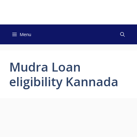
Skip
to
content
Menu
Mudra Loan
eligibility Kannada