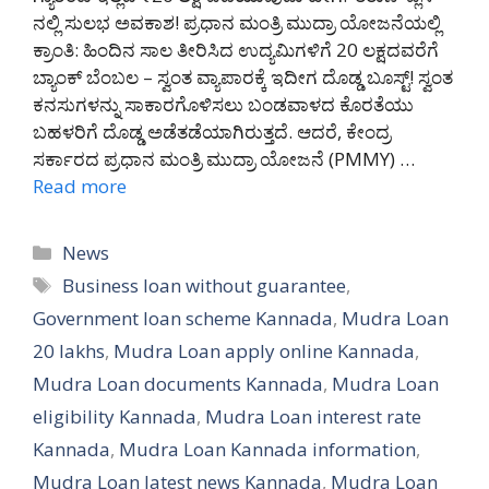
ನಲ್ಲಿ ಸುಲಭ ಅವಕಾಶ! ಪ್ರಧಾನ ಮಂತ್ರಿ ಮುದ್ರಾ ಯೋಜನೆಯಲ್ಲಿ
ಕ್ರಾಂತಿ: ಹಿಂದಿನ ಸಾಲ ತೀರಿಸಿದ ಉದ್ಯಮಿಗಳಿಗೆ 20 ಲಕ್ಷದವರೆಗೆ
ಬ್ಯಾಂಕ್ ಬೆಂಬಲ – ಸ್ವಂತ ವ್ಯಾಪಾರಕ್ಕೆ ಇದೀಗ ದೊಡ್ಡ ಬೂಸ್ಟ್! ಸ್ವಂತ
ಕನಸುಗಳನ್ನು ಸಾಕಾರಗೊಳಿಸಲು ಬಂಡವಾಳದ ಕೊರತೆಯು
ಬಹಳರಿಗೆ ದೊಡ್ಡ ಅಡೆತಡೆಯಾಗಿರುತ್ತದೆ. ಆದರೆ, ಕೇಂದ್ರ
ಸರ್ಕಾರದ ಪ್ರಧಾನ ಮಂತ್ರಿ ಮುದ್ರಾ ಯೋಜನೆ (PMMY) …
Read more
Categories
News
Tags
Business loan without guarantee
,
Government loan scheme Kannada
,
Mudra Loan
20 lakhs
,
Mudra Loan apply online Kannada
,
Mudra Loan documents Kannada
,
Mudra Loan
eligibility Kannada
,
Mudra Loan interest rate
Kannada
,
Mudra Loan Kannada information
,
Mudra Loan latest news Kannada
,
Mudra Loan