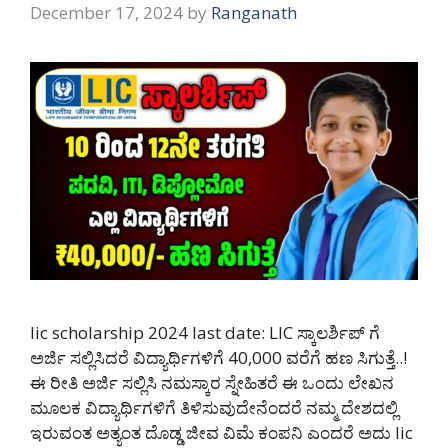
December 17, 2024
by
Ranganath
lic scholarship 2024 last date: LIC ಸ್ಕಾಲರ್ಶಿಪ್ ಗೆ
ಅರ್ಜಿ ಸಲ್ಲಿಸಿದರೆ ವಿದ್ಯಾರ್ಥಿಗಳಿಗೆ 40,000 ವರೆಗೆ ಹಣ ಸಿಗುತ್ತೆ..!
ಈ ರೀತಿ ಅರ್ಜಿ ಸಲ್ಲಿಸಿ ನಮಸ್ಕಾರ ಸ್ನೇಹಿತರೆ ಈ ಒಂದು ಲೇಖನ
ಮೂಲಕ ವಿದ್ಯಾರ್ಥಿಗಳಿಗೆ ತಿಳಿಸುವುದೇನೆಂದರೆ ನಮ್ಮ ದೇಶದಲ್ಲಿ
ಇರುವಂತ ಅತ್ಯಂತ ದೊಡ್ಡ ಜೀವ ವಿಮೆ ಕಂಪನಿ ಎಂದರೆ ಅದು lic