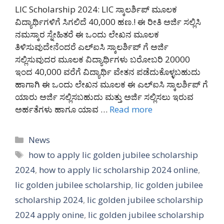
LIC Scholarship 2024: LIC ಸ್ಕಾಲರ್ಶಿಪ್ ಮೂಲಕ
ವಿದ್ಯಾರ್ಥಿಗಳಿಗೆ ಸಿಗಲಿದೆ 40,000 ಹಣ.! ಈ ರೀತಿ ಅರ್ಜಿ ಸಲ್ಲಿಸಿ
ನಮಸ್ಕಾರ ಸ್ನೇಹಿತರೆ ಈ ಒಂದು ಲೇಖನ ಮೂಲಕ
ತಿಳಿಸುವುದೇನೆಂದರೆ ಎಲ್ಐಸಿ ಸ್ಕಾಲರ್ಶಿಪ್ ಗೆ ಅರ್ಜಿ
ಸಲ್ಲಿಸುವುದರ ಮೂಲಕ ವಿದ್ಯಾರ್ಥಿಗಳು ಬರೋಬರಿ 20000
ಇಂದ 40,000 ವರೆಗೆ ವಿದ್ಯಾರ್ಥಿ ವೇತನ ಪಡೆದುಕೊಳ್ಳಬಹುದು
ಹಾಗಾಗಿ ಈ ಒಂದು ಲೇಖನ ಮೂಲಕ ಈ ಎಲ್ಐಸಿ ಸ್ಕಾಲರ್ಶಿಪ್ ಗೆ
ಯಾರು ಅರ್ಜಿ ಸಲ್ಲಿಸಬಹುದು ಮತ್ತು ಅರ್ಜಿ ಸಲ್ಲಿಸಲು ಇರುವ
ಅರ್ಹತೆಗಳು ಹಾಗೂ ಯಾವ …
Read more
Categories
News
Tags
how to apply lic golden jubilee scholarship
2024
,
how to apply lic scholarship 2024 online
,
lic golden jubilee scholarship
,
lic golden jubilee
scholarship 2024
,
lic golden jubilee scholarship
2024 apply onine
,
lic golden jubilee scholarship