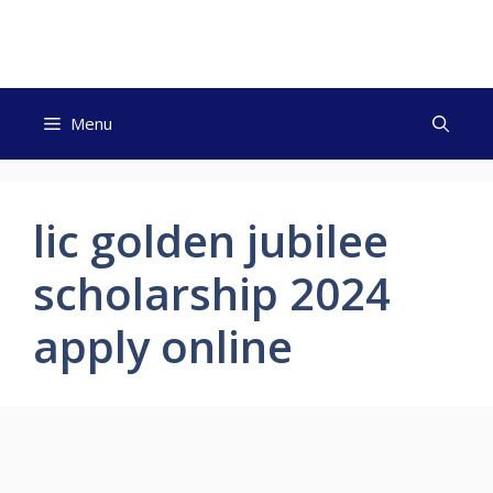
Skip
to
content
Menu
lic golden jubilee
scholarship 2024
apply online