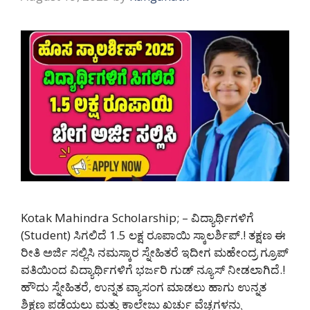
Kotak Mahindra Scholarship; – ವಿದ್ಯಾರ್ಥಿಗಳಿಗೆ
(Student) ಸಿಗಲಿದೆ 1.5 ಲಕ್ಷ ರೂಪಾಯಿ ಸ್ಕಾಲರ್ಶಿಪ್.! ತಕ್ಷಣ ಈ
ರೀತಿ ಅರ್ಜಿ ಸಲ್ಲಿಸಿ ನಮಸ್ಕಾರ ಸ್ನೇಹಿತರೆ ಇದೀಗ ಮಹೇಂದ್ರ ಗ್ರೂಪ್
ವತಿಯಿಂದ ವಿದ್ಯಾರ್ಥಿಗಳಿಗೆ ಭರ್ಜರಿ ಗುಡ್ ನ್ಯೂಸ್ ನೀಡಲಾಗಿದೆ.!
ಹೌದು ಸ್ನೇಹಿತರೆ, ಉನ್ನತ ವ್ಯಾಸಂಗ ಮಾಡಲು ಹಾಗು ಉನ್ನತ
ಶಿಕ್ಷಣ ಪಡೆಯಲು ಮತ್ತು ಕಾಲೇಜು ಖರ್ಚು ವೆಚ್ಚಗಳನ್ನು