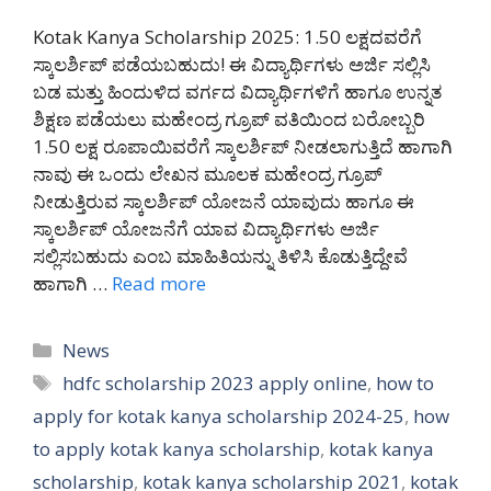
Kotak Kanya Scholarship 2025: 1.50 ಲಕ್ಷದವರೆಗೆ
ಸ್ಕಾಲರ್ಶಿಪ್ ಪಡೆಯಬಹುದು! ಈ ವಿದ್ಯಾರ್ಥಿಗಳು ಅರ್ಜಿ ಸಲ್ಲಿಸಿ
ಬಡ ಮತ್ತು ಹಿಂದುಳಿದ ವರ್ಗದ ವಿದ್ಯಾರ್ಥಿಗಳಿಗೆ ಹಾಗೂ ಉನ್ನತ
ಶಿಕ್ಷಣ ಪಡೆಯಲು ಮಹೇಂದ್ರ ಗ್ರೂಪ್ ವತಿಯಿಂದ ಬರೋಬ್ಬರಿ
1.50 ಲಕ್ಷ ರೂಪಾಯಿವರೆಗೆ ಸ್ಕಾಲರ್ಶಿಪ್ ನೀಡಲಾಗುತ್ತಿದೆ ಹಾಗಾಗಿ
ನಾವು ಈ ಒಂದು ಲೇಖನ ಮೂಲಕ ಮಹೇಂದ್ರ ಗ್ರೂಪ್
ನೀಡುತ್ತಿರುವ ಸ್ಕಾಲರ್ಶಿಪ್ ಯೋಜನೆ ಯಾವುದು ಹಾಗೂ ಈ
ಸ್ಕಾಲರ್ಶಿಪ್ ಯೋಜನೆಗೆ ಯಾವ ವಿದ್ಯಾರ್ಥಿಗಳು ಅರ್ಜಿ
ಸಲ್ಲಿಸಬಹುದು ಎಂಬ ಮಾಹಿತಿಯನ್ನು ತಿಳಿಸಿ ಕೊಡುತ್ತಿದ್ದೇವೆ
ಹಾಗಾಗಿ …
Read more
Categories
News
Tags
hdfc scholarship 2023 apply online
,
how to
apply for kotak kanya scholarship 2024-25
,
how
to apply kotak kanya scholarship
,
kotak kanya
scholarship
,
kotak kanya scholarship 2021
,
kotak