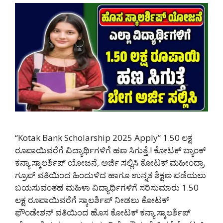
“Kotak Bank Scholarship 2025 Apply” 1.50 ಲಕ್ಷ
ರೂಪಾಯಿವರೆಗೆ ವಿದ್ಯಾರ್ಥಿಗಳಿಗೆ ಹಣ ಸಿಗುತ್ತೆ.! ಕೋಟಕ್ ಬ್ಯಾಂಕ್
ಕನ್ಯಾ ಸ್ಕಾಲರ್ಶಿಪ್ ಯೋಜನೆ, ಅರ್ಜಿ ಸಲ್ಲಿಸಿ ಕೋಟಕ್ ಮಹೀಂದ್ರಾ
ಗ್ರೂಪ್ ವತಿಯಿಂದ ಹಿಂದುಳಿದ ಹಾಗೂ ಉನ್ನತ ಶಿಕ್ಷಣ ಪಡೆಯಲು
ಬಯಸುವಂತಹ ಮಹಿಳಾ ವಿದ್ಯಾರ್ಥಿಗಳಿಗೆ ಸರಿಸುಮಾರು 1.50
ಲಕ್ಷ ರೂಪಾಯಿವರೆಗೆ ಸ್ಕಾಲರ್ಶಿಪ್ ನೀಡಲು ಕೋಟಕ್
ಫೌಂಡೇಶನ್ ವತಿಯಿಂದ ಹೊಸ ಕೋಟಕ್ ಕನ್ಯಾ ಸ್ಕಾಲರ್ಶಿಪ್