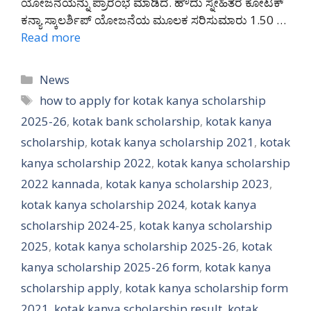
ಯೋಜನೆಯನ್ನು ಪ್ರಾರಂಭ ಮಾಡಿದೆ. ಹೌದು ಸ್ನೇಹಿತರೆ ಕೋಟಕ್
ಕನ್ಯಾ ಸ್ಕಾಲರ್ಶಿಪ್ ಯೋಜನೆಯ ಮೂಲಕ ಸರಿಸುಮಾರು 1.50 …
Read more
Categories
News
Tags
how to apply for kotak kanya scholarship
2025-26
,
kotak bank scholarship
,
kotak kanya
scholarship
,
kotak kanya scholarship 2021
,
kotak
kanya scholarship 2022
,
kotak kanya scholarship
2022 kannada
,
kotak kanya scholarship 2023
,
kotak kanya scholarship 2024
,
kotak kanya
scholarship 2024-25
,
kotak kanya scholarship
2025
,
kotak kanya scholarship 2025-26
,
kotak
kanya scholarship 2025-26 form
,
kotak kanya
scholarship apply
,
kotak kanya scholarship form
2021
,
kotak kanya scholarship result
,
kotak