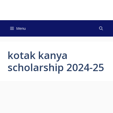
Skip
to
content
Menu
kotak kanya
scholarship 2024-25