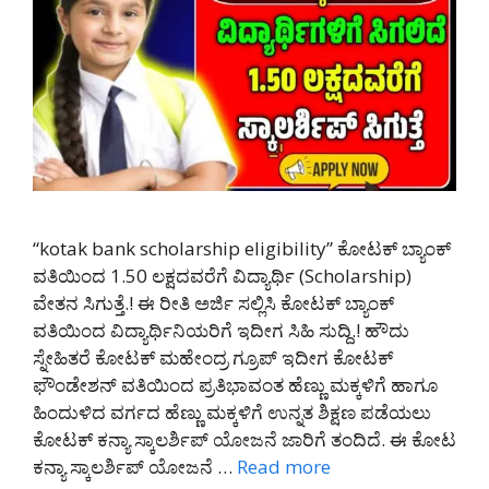
“kotak bank scholarship eligibility” ಕೋಟಕ್ ಬ್ಯಾಂಕ್
ವತಿಯಿಂದ 1.50 ಲಕ್ಷದವರೆಗೆ ವಿದ್ಯಾರ್ಥಿ (Scholarship)
ವೇತನ ಸಿಗುತ್ತೆ.! ಈ ರೀತಿ ಅರ್ಜಿ ಸಲ್ಲಿಸಿ ಕೋಟಕ್ ಬ್ಯಾಂಕ್
ವತಿಯಿಂದ ವಿದ್ಯಾರ್ಥಿನಿಯರಿಗೆ ಇದೀಗ ಸಿಹಿ ಸುದ್ದಿ.! ಹೌದು
ಸ್ನೇಹಿತರೆ ಕೋಟಕ್ ಮಹೇಂದ್ರ ಗ್ರೂಪ್ ಇದೀಗ ಕೋಟಕ್
ಫೌಂಡೇಶನ್ ವತಿಯಿಂದ ಪ್ರತಿಭಾವಂತ ಹೆಣ್ಣು ಮಕ್ಕಳಿಗೆ ಹಾಗೂ
ಹಿಂದುಳಿದ ವರ್ಗದ ಹೆಣ್ಣು ಮಕ್ಕಳಿಗೆ ಉನ್ನತ ಶಿಕ್ಷಣ ಪಡೆಯಲು
ಕೋಟಕ್ ಕನ್ಯಾ ಸ್ಕಾಲರ್ಶಿಪ್ ಯೋಜನೆ ಜಾರಿಗೆ ತಂದಿದೆ. ಈ ಕೋಟ
ಕನ್ಯಾ ಸ್ಕಾಲರ್ಶಿಪ್ ಯೋಜನೆ …
Read more