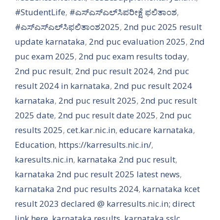
#StudentLife
,
#ಎಸ್‌ಎಸ್‌ಎಲ್‌ಸಿಪರೀಕ್ಷೆ ಫಲಿತಾಂಶ
,
#ಎಸ್‌ಎಸ್‌ಎಲ್‌ಸಿಫಲಿತಾಂಶ2025
,
2nd puc 2025 result
update karnataka
,
2nd puc evaluation 2025
,
2nd
puc exam 2025
,
2nd puc exam results today
,
2nd puc result
,
2nd puc result 2024
,
2nd puc
result 2024 in karnataka
,
2nd puc result 2024
karnataka
,
2nd puc result 2025
,
2nd puc result
2025 date
,
2nd puc result date 2025
,
2nd puc
results 2025
,
cet.kar.nic.in
,
educare karnataka
,
Education
,
https://karresults.nic.in/
,
karesults.nic.in
,
karnataka 2nd puc result
,
karnataka 2nd puc result 2025 latest news
,
karnataka 2nd puc results 2024
,
karnataka kcet
result 2023 declared @ karresults.nic.in; direct
link here
,
karnataka results
,
karnataka sslc