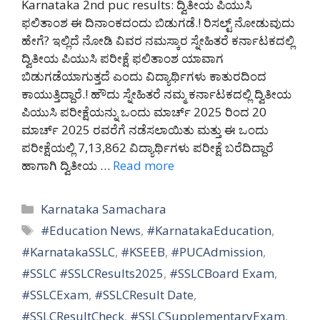
Karnataka 2nd puc results: ದ್ವಿತೀಯ ಪಿಯುಸಿ
ಫಲಿತಾಂಶ ಈ ದಿನಾಂಕದಂದು ಬಿಡುಗಡೆ.! ರಿಸಲ್ಟ್ ನೋಡುವುದು
ಹೇಗೆ? ಇಲ್ಲಿದೆ ನೋಡಿ ವಿವರ ನಮಸ್ಕಾರ ಸ್ನೇಹಿತರೆ ಕರ್ನಾಟಕದಲ್ಲಿ
ದ್ವಿತೀಯ ಪಿಯುಸಿ ಪರೀಕ್ಷೆ ಫಲಿತಾಂಶ ಯಾವಾಗ
ಬಿಡುಗಡೆಯಾಗುತ್ತದೆ ಎಂದು ವಿದ್ಯಾರ್ಥಿಗಳು ಕಾತುರದಿಂದ
ಕಾಯುತ್ತಿದ್ದಾರೆ.! ಹೌದು ಸ್ನೇಹಿತರೆ ನಮ್ಮ ಕರ್ನಾಟಕದಲ್ಲಿ ದ್ವಿತೀಯ
ಪಿಯುಸಿ ಪರೀಕ್ಷೆಯನ್ನು ಒಂದು ಮಾರ್ಚ್ 2025 ರಿಂದ 20
ಮಾರ್ಚ್ 2025 ರವರೆಗೆ ನಡೆಸಲಾಯಿತು ಮತ್ತು ಈ ಒಂದು
ಪರೀಕ್ಷೆಯಲ್ಲಿ 7,13,862 ವಿದ್ಯಾರ್ಥಿಗಳು ಪರೀಕ್ಷೆ ಬರೆದಿದ್ದಾರೆ
ಹಾಗಾಗಿ ದ್ವಿತೀಯ …
Read more
Categories
Karnataka Samachara
Tags
#Education News
,
#KarnatakaEducation
,
#KarnatakaSSLC
,
#KSEEB
,
#PUCAdmission
,
#SSLC #SSLCResults2025
,
#SSLCBoard Exam
,
#SSLCExam
,
#SSLCResult Date
,
#SSLCResultCheck
,
#SSLCSupplementaryExam
,