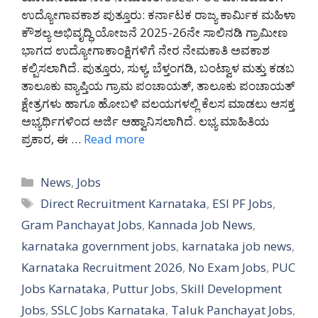
ಉದ್ಯೋಗಾವಕಾಶ ಪುತ್ತೂರು: ಕರ್ನಾಟಕ ರಾಜ್ಯ ಕಾರ್ಮಿಕ ಮಹಿಳಾ
ಕೌಶಲ್ಯ ಅಭಿವೃದ್ಧಿ ಯೋಜನೆ 2025-26ನೇ ಸಾಲಿನಡಿ ಗ್ರಾಮೀಣ
ಭಾಗದ ಉದ್ಯೋಗಾಕಾಂಕ್ಷಿಗಳಿಗೆ ನೇರ ನೇಮಕಾತಿ ಅವಕಾಶ
ಕಲ್ಪಿಸಲಾಗಿದೆ. ಪುತ್ತೂರು, ಸುಳ್ಯ, ಬೆಳ್ತಂಗಡಿ, ಬಂಟ್ವಾಳ ಮತ್ತು ಕಡಬ
ತಾಲೂಕು ವ್ಯಾಪ್ತಿಯ ಗ್ರಾಮ ಪಂಚಾಯತ್, ತಾಲೂಕು ಪಂಚಾಯತ್
ಕ್ಷೇತ್ರಗಳು ಹಾಗೂ ಹೋಬಳಿ ವಲಯಗಳಲ್ಲಿ ಕೆಲಸ ಮಾಡಲು ಆಸಕ್ತ
ಅಭ್ಯರ್ಥಿಗಳಿಂದ ಅರ್ಜಿ ಆಹ್ವಾನಿಸಲಾಗಿದೆ. ಲಭ್ಯ ಮಾಹಿತಿಯ
ಪ್ರಕಾರ, ಈ …
Read more
Categories
News
,
Jobs
Tags
Direct Recruitment Karnataka
,
ESI PF Jobs
,
Gram Panchayat Jobs
,
Kannada Job News
,
karnataka government jobs
,
karnataka job news
,
Karnataka Recruitment 2026
,
No Exam Jobs
,
PUC
Jobs Karnataka
,
Puttur Jobs
,
Skill Development
Jobs
,
SSLC Jobs Karnataka
,
Taluk Panchayat Jobs
,