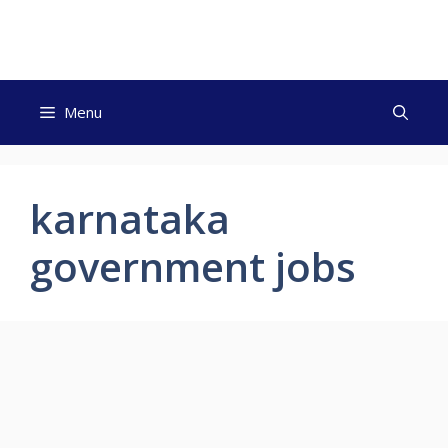
Skip
to
content
Menu
karnataka
government jobs