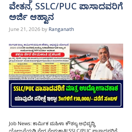
ವೇತನ, SSLC/PUC ಪಾಸಾದವರಿಗೆ
ಅರ್ಜಿ ಆಹ್ವಾನ
June 21, 2026
by
Ranganath
Job News: ಕಾರ್ಮಿಕ ಮಹಿಳಾ ಕೌಶಲ್ಯ ಅಭಿವೃದ್ಧಿ
ಯೋಜನೆಯಡಿ ನೇರ ನೇಮಕಾತಿ! SSLC/PUC ಪಾಸಾದವರಿಗೆ