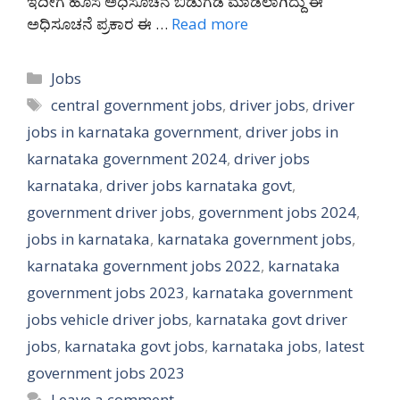
ಇದೀಗ ಹೊಸ ಅಧಿಸೂಚನೆ ಬಿಡುಗಡೆ ಮಾಡಲಾಗಿದ್ದು ಈ
ಅಧಿಸೂಚನೆ ಪ್ರಕಾರ ಈ …
Read more
Categories
Jobs
Tags
central government jobs
,
driver jobs
,
driver
jobs in karnataka government
,
driver jobs in
karnataka government 2024
,
driver jobs
karnataka
,
driver jobs karnataka govt
,
government driver jobs
,
government jobs 2024
,
jobs in karnataka
,
karnataka government jobs
,
karnataka government jobs 2022
,
karnataka
government jobs 2023
,
karnataka government
jobs vehicle driver jobs
,
karnataka govt driver
jobs
,
karnataka govt jobs
,
karnataka jobs
,
latest
government jobs 2023
Leave a comment