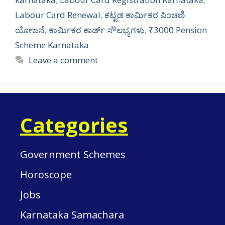
Labour Card Renewal
,
ಕಟ್ಟಡ ಕಾರ್ಮಿಕರ ಪಿಂಚಣಿ
ಯೋಜನೆ
,
ಕಾರ್ಮಿಕರ ಕಾರ್ಡ್ ಸೌಲಭ್ಯಗಳು
,
₹3000 Pension
Scheme Karnataka
Leave a comment
Categories
Government Schemes
Horoscope
Jobs
Karnataka Samachara