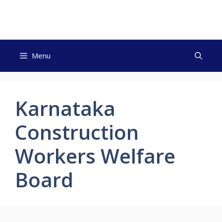
Skip
to
content
Menu
Karnataka
Construction
Workers Welfare
Board