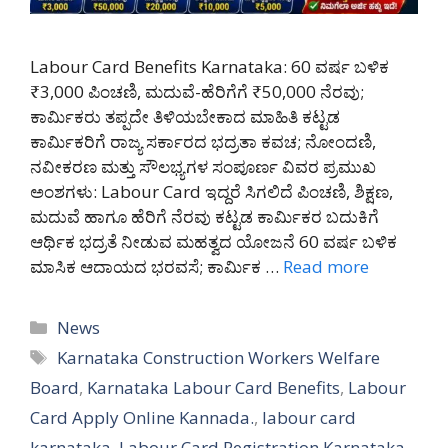
Labour Card Benefits Karnataka: 60 ವರ್ಷ ಬಳಿಕ
₹3,000 ಪಿಂಚಣಿ, ಮದುವೆ-ಹೆರಿಗೆಗೆ ₹50,000 ನೆರವು;
ಕಾರ್ಮಿಕರು ತಪ್ಪದೇ ತಿಳಿಯಬೇಕಾದ ಮಾಹಿತಿ ಕಟ್ಟಡ
ಕಾರ್ಮಿಕರಿಗೆ ರಾಜ್ಯ ಸರ್ಕಾರದ ಭದ್ರತಾ ಕವಚ; ನೋಂದಣಿ,
ನವೀಕರಣ ಮತ್ತು ಸೌಲಭ್ಯಗಳ ಸಂಪೂರ್ಣ ವಿವರ ಪ್ರಮುಖ
ಅಂಶಗಳು: Labour Card ಇದ್ದರೆ ಸಿಗಲಿದೆ ಪಿಂಚಣಿ, ಶಿಕ್ಷಣ,
ಮದುವೆ ಹಾಗೂ ಹೆರಿಗೆ ನೆರವು ಕಟ್ಟಡ ಕಾರ್ಮಿಕರ ಬದುಕಿಗೆ
ಆರ್ಥಿಕ ಭದ್ರತೆ ನೀಡುವ ಮಹತ್ವದ ಯೋಜನೆ 60 ವರ್ಷ ಬಳಿಕ
ಮಾಸಿಕ ಆದಾಯದ ಭರವಸೆ; ಕಾರ್ಮಿಕ …
Read more
Categories
News
Tags
Karnataka Construction Workers Welfare
Board
,
Karnataka Labour Card Benefits
,
Labour
Card Apply Online Kannada.
,
labour card
karnataka
,
Labour Card Registration Karnataka
,