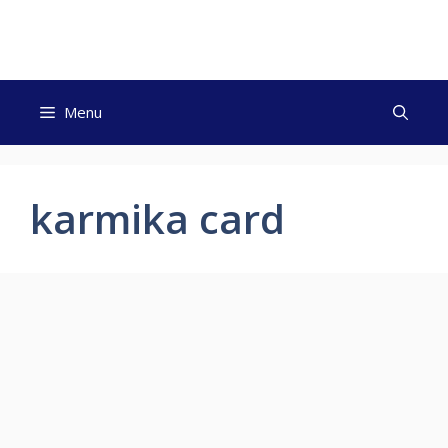
Skip
to
content
Menu
karmika card