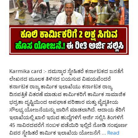
Karmika card :- ನಮಸ್ಕಾರ ಸ್ನೇಹಿತರೆ ಕರ್ನಾಟಕದ ಜನತೆಗೆ
ಲೇಖನದ ಮೂಲಕ ತಿಳಿಸದ ಬಯಸುವ ವಿಷಯವೆಂದರೆ
ಕರ್ನಾಟಕ ರಾಜ್ಯ ಕಾರ್ಮಿಕ ಇಲಾಖೆಯು ಕರ್ನಾಟಕ ರಾಜ್ಯ
ದಿನಪತ್ರಿಕೆ ವಿತರಣೆ ಮಾಡುವ ಕಾರ್ಮಿಕರಿಗೆ ಕಾರ್ಮಿಕ ಸಾಮಾಜಿಕ
ಭದ್ರತಾ ದೃಷ್ಟಿಯಿಂದ ಅಪಘಾತ ಪರಿಹಾರ ಮತ್ತು ವೈದ್ಯಕೀಯ
ಸೌಲಭ್ಯ ಯೋಜನೆಯನ್ನು ಜಾರಿಗೆ ಮಾಡಲಾಗಿದೆ. ಆದಾಯ ತೆರಿಗೆ
ಇಲಾಖೆಯಲ್ಲಿ ಖಾಲಿ ಇರುವ ಹುದ್ದೆಗಳಿಗೆ ಅರ್ಜಿ ಸಲ್ಲಿಸಿ ತಿಂಗಳಿಗೆ
45 ಸಾವಿರದವರೆಗೆ ಸಂಬಳ ಪಡೆಯಿರಿ ಇಲ್ಲಿದೆ ನೋಡಿ ಸಂಪೂರ್ಣ
ವಿವರ ಸ್ನೇಹಿತರೆ ಕಾರ್ಮಿಕ ಇಲಾಖೆಯ ಯೋಜನೆಗೆ …
Read