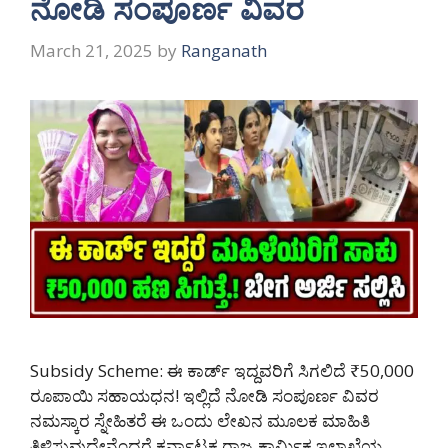
ನೋಡಿ ಸಂಪೂರ್ಣ ವಿವರ
March 21, 2025
by
Ranganath
Subsidy Scheme: ಈ ಕಾರ್ಡ್ ಇದ್ದವರಿಗೆ ಸಿಗಲಿದೆ ₹50,000
ರೂಪಾಯಿ ಸಹಾಯಧನ! ಇಲ್ಲಿದೆ ನೋಡಿ ಸಂಪೂರ್ಣ ವಿವರ
ನಮಸ್ಕಾರ ಸ್ನೇಹಿತರೆ ಈ ಒಂದು ಲೇಖನ ಮೂಲಕ ಮಾಹಿತಿ
ತಿಳಿಸುವುದೇನೆಂದರೆ ಕರ್ನಾಟಕ ರಾಜ್ಯ ಕಾರ್ಮಿಕ ಇಲಾಖೆಯ