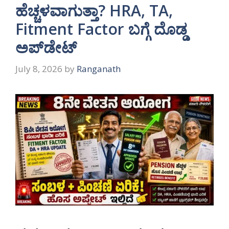
ಹೆಚ್ಚಳವಾಗುತ್ತಾ? HRA, TA,
Fitment Factor ಬಗ್ಗೆ ದೊಡ್ಡ
ಅಪ್‌ಡೇಟ್
July 8, 2026
by
Ranganath