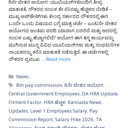
8ನೇ ವೇತನ ಆಯೋಗ: ಯೂನಿಯನ್‌ಗಳೊಂದಿಗೆ ತೀವ್ರ
ಮಾತುಕತೆ, ನೌಕರರ ಸಂಬಳ ಶೇ.65ರಷ್ಟು ಹೆಚ್ಚಳದ ಬೇಡಿಕೆ –
ಮುಖ್ಯ ಅಪ್‌ಡೇಟ್‌ಗಳು ಕೇಂದ್ರ ಸರ್ಕಾರದ ನೌಕರರಲ್ಲಿ ಈಗ
ಒಂದೇ ಒಂದು ವಿಷಯದ ಬಗ್ಗೆ ಮಾತ್ರ ಚರ್ಚೆ – ಎಂಟನೇ ವೇತನ
ಆಯೋಗದ ಅಂತಿಮ ವರದಿ ಯಾವಾಗ ಬರಲಿದೆ ಮತ್ತು ಅದರಲ್ಲಿ
ಸಂಬಳ ಎಷ್ಟು ಹೆಚ್ಚಾಗಲಿದೆ? ಆಯೋಗ ಈಗ ತನ್ನ ಕಾರ್ಯವನ್ನು
ಮುಗಿಸುವ ಮುನ್ನ ವಿವಿಧ ಯೂನಿಯನ್‌ಗಳು ಮತ್ತು ಸಂಘಟನೆಗಳ
ನಾಯಕರನ್ನು ಕರೆಸಿ ಮಾತುಕತೆ ನಡೆಸುತ್ತಿದೆ. ಈ ಚರ್ಚೆಗಳಲ್ಲಿ
ನೌಕರರ ಪ್ರಮುಖ …
Read more
Categories
News
Tags
8th pay commission
,
8ನೇ ವೇತನ ಆಯೋಗ
,
Central Government Employees
,
DA HRA Update
,
Fitment Factor
,
HRA ಹೆಚ್ಚಳ
,
Kannada News
Updates
,
Level 1 Employees Salary
,
Pay
Commission Report
,
Salary Hike 2026
,
TA
Allowance
,
ಕೇಂದ್ರ ಸರ್ಕಾರಿ ನೌಕರರು
,
ವೇತನ ಹೆಚ್ಚಳ
,