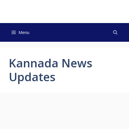
Skip
to
content
Menu
Kannada News
Updates