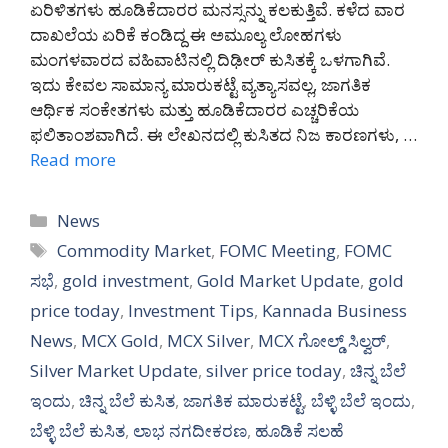
ಏರಿಳಿತಗಳು ಹೂಡಿಕೆದಾರರ ಮನಸ್ಸನ್ನು ಕಲಕುತ್ತಿವೆ. ಕಳೆದ ವಾರ
ದಾಖಲೆಯ ಏರಿಕೆ ಕಂಡಿದ್ದ ಈ ಅಮೂಲ್ಯ ಲೋಹಗಳು
ಮಂಗಳವಾರದ ವಹಿವಾಟಿನಲ್ಲಿ ದಿಢೀರ್ ಕುಸಿತಕ್ಕೆ ಒಳಗಾಗಿವೆ.
ಇದು ಕೇವಲ ಸಾಮಾನ್ಯ ಮಾರುಕಟ್ಟೆ ವ್ಯತ್ಯಾಸವಲ್ಲ, ಜಾಗತಿಕ
ಆರ್ಥಿಕ ಸಂಕೇತಗಳು ಮತ್ತು ಹೂಡಿಕೆದಾರರ ಎಚ್ಚರಿಕೆಯ
ಫಲಿತಾಂಶವಾಗಿದೆ. ಈ ಲೇಖನದಲ್ಲಿ ಕುಸಿತದ ನಿಜ ಕಾರಣಗಳು, …
Read more
Categories
News
Tags
Commodity Market
,
FOMC Meeting
,
FOMC
ಸಭೆ
,
gold investment
,
Gold Market Update
,
gold
price today
,
Investment Tips
,
Kannada Business
News
,
MCX Gold
,
MCX Silver
,
MCX ಗೋಲ್ಡ್ ಸಿಲ್ವರ್
,
Silver Market Update
,
silver price today
,
ಚಿನ್ನ ಬೆಲೆ
ಇಂದು
,
ಚಿನ್ನ ಬೆಲೆ ಕುಸಿತ
,
ಜಾಗತಿಕ ಮಾರುಕಟ್ಟೆ
,
ಬೆಳ್ಳಿ ಬೆಲೆ ಇಂದು
,
ಬೆಳ್ಳಿ ಬೆಲೆ ಕುಸಿತ
,
ಲಾಭ ನಗದೀಕರಣ
,
ಹೂಡಿಕೆ ಸಲಹೆ