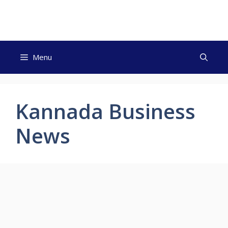
Skip
to
content
Menu
Kannada Business
News