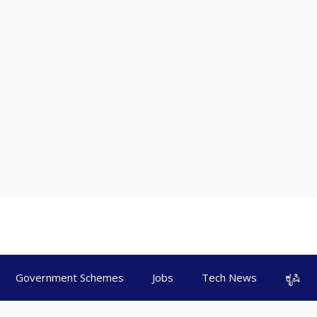
Government Schemes
Jobs
Tech News
ಕೃಷಿ