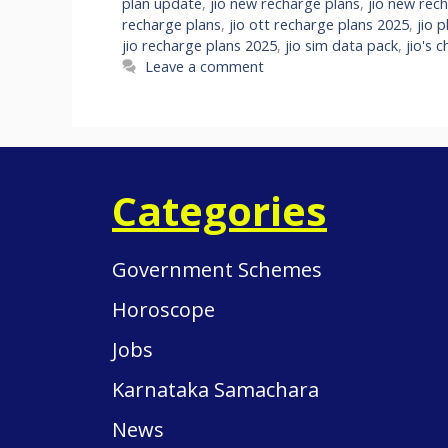
plan update
,
jio new recharge plans
,
jio new rec
recharge plans
,
jio ott recharge plans 2025
,
jio 
jio recharge plans 2025
,
jio sim data pack
,
jio's 
Leave a comment
Categories
Government Schemes
Horoscope
Jobs
Karnataka Samachara
News