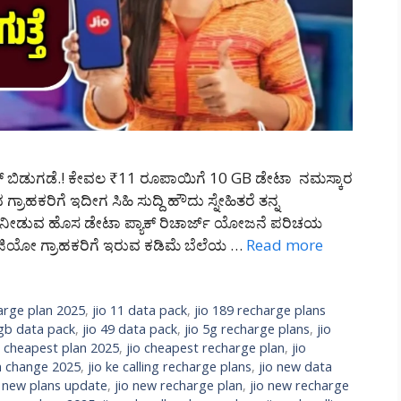
್ ಬಿಡುಗಡೆ.! ಕೇವಲ ₹11 ರೂಪಾಯಿಗೆ 10 GB ಡೇಟಾ ನಮಸ್ಕಾರ
ರಾಹಕರಿಗೆ ಇದೀಗ ಸಿಹಿ ಸುದ್ದಿ ಹೌದು ಸ್ನೇಹಿತರೆ ತನ್ನ
ಟ ನೀಡುವ ಹೊಸ ಡೇಟಾ ಪ್ಯಾಕ್ ರಿಚಾರ್ಜ್ ಯೋಜನೆ ಪರಿಚಯ
ಿಯೋ ಗ್ರಾಹಕರಿಗೆ ಇರುವ ಕಡಿಮೆ ಬೆಲೆಯ …
Read more
arge plan 2025
,
jio 11 data pack
,
jio 189 recharge plans
2gb data pack
,
jio 49 data pack
,
jio 5g recharge plans
,
jio
o cheapest plan 2025
,
jio cheapest recharge plan
,
jio
an change 2025
,
jio ke calling recharge plans
,
jio new data
o new plans update
,
jio new recharge plan
,
jio new recharge