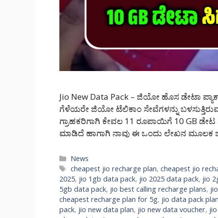
Jio New Data Pack – ಜಿಯೋ ಹೊಸ ಡೇಟಾ ಪ್ಯಾಕ
ಗೆಳೆಯರೇ ಜಿಯೋ ಟೆಲಿಕಾಂ ಸೇವೆಗಳನ್ನು ಬಳಸುತ್ತಿರುವ ಗ್
ಗ್ರಾಹಕರಿಗಾಗಿ ಕೇವಲ 11 ರೂಪಾಯಿಗೆ 10 GB ಡೇ
ಮಾಡಿದೆ ಹಾಗಾಗಿ ನಾವು ಈ ಒಂದು ಲೇಖನ ಮೂಲಕ ಜ
Categories
News
Tags
cheapest jio recharge plan
,
cheapest jio rech
2025
,
jio 1gb data pack
,
jio 2025 data pack
,
jio 
5gb data pack
,
jio best calling recharge plans
,
ji
cheapest recharge plan for 5g
,
jio data pack pl
pack
,
jio new data plan
,
jio new data voucher
,
ji