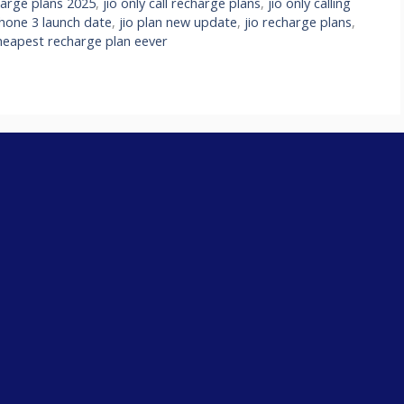
harge plans 2025
,
jio only call recharge plans
,
jio only calling
phone 3 launch date
,
jio plan new update
,
jio recharge plans
,
cheapest recharge plan eever