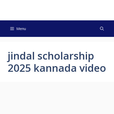
Skip
to
content
Menu
jindal scholarship
2025 kannada video