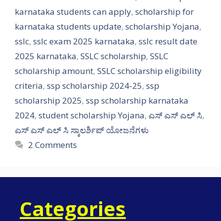
karnataka students can apply
,
scholarship for
karnataka students update
,
scholarship Yojana
,
sslc
,
sslc exam 2025 karnataka
,
sslc result date
2025 karnataka
,
SSLC scholarship
,
SSLC
scholarship amount
,
SSLC scholarship eligibility
criteria
,
ssp scholarship 2024-25
,
ssp
scholarship 2025
,
ssp scholarship karnataka
2024
,
student scholarship Yojana
,
ಎಸ್ ಎಸ್ ಎಲ್ ಸಿ
,
ಎಸ್ ಎಸ್ ಎಲ್ ಸಿ ಸ್ಕಾಲರ್ಶಿಪ್ ಯೋಜನೆಗಳು
2 Comments
Categories