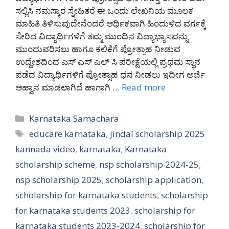
ಸಲ್ಲಿಸಿ ನಮಸ್ಕಾರ ಸ್ನೇಹಿತರೆ ಈ ಒಂದು ಲೇಖನಿಯ ಮೂಲಕ
ಮಾಹಿತಿ ತಿಳಿಸುವುದೇನೆಂದರೆ ಆರ್ಥಿಕವಾಗಿ ಹಿಂದುಳಿದ ವರ್ಗಕ್ಕೆ
ಸೇರಿದ ವಿದ್ಯಾರ್ಥಿಗಳಿಗೆ ತಮ್ಮ ಮುಂದಿನ ವಿದ್ಯಾಭ್ಯಾಸವನ್ನು
ಮುಂದುವರಿಸಲು ಹಾಗೂ ಕಲಿಕೆಗೆ ಪ್ರೋತ್ಸಾಹ ನೀಡುವ
ಉದ್ದೇಶದಿಂದ ಎಸ್ ಎಸ್ ಎಲ್ ಸಿ ಪರೀಕ್ಷೆಯಲ್ಲಿ ಪ್ರಥಮ ಸ್ಥಾನ
ಪಡೆದ ವಿದ್ಯಾರ್ಥಿಗಳಿಗೆ ಪ್ರೋತ್ಸಾಹ ಧನ ನೀಡಲು ಇದೀಗ ಅರ್ಜಿ
ಆಹ್ವಾನ ಮಾಡಲಾಗಿದೆ ಹಾಗಾಗಿ …
Read more
Categories
Karnataka Samachara
Tags
educare karnataka
,
jindal scholarship 2025
kannada video
,
karnataka
,
Karnataka
scholarship scheme
,
nsp scholarship 2024-25
,
nsp scholarship 2025
,
scholarship application
,
scholarship for karnataka students
,
scholarship
for karnataka students 2023
,
scholarship for
karnataka students 2023-2024
,
scholarship for