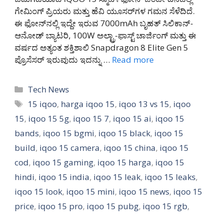
ಗೇಮಿಂಗ್ ಪ್ರಿಯರು ಮತ್ತು ಹೆವಿ ಯೂಸರ್‌ಗಳ ಗಮನ ಸೆಳೆದಿದೆ.
ಈ ಫೋನ್‌ನಲ್ಲಿ ಇದ್ದೇ ಇರುವ 7000mAh ಬೃಹತ್ ಸಿಲಿಕಾನ್-
ಆನೋಡ್ ಬ್ಯಾಟರಿ, 100W ಅಲ್ಟ್ರಾ-ಫಾಸ್ಟ್ ಚಾರ್ಜಿಂಗ್ ಮತ್ತು ಈ
ವರ್ಷದ ಅತ್ಯಂತ ಶಕ್ತಿಶಾಲಿ Snapdragon 8 Elite Gen 5
ಪ್ರೊಸೆಸರ್ ಇರುವುದು ಇದನ್ನು …
Read more
Categories
Tech News
Tags
15 iqoo
,
harga iqoo 15
,
iqoo 13 vs 15
,
iqoo
15
,
iqoo 15 5g
,
iqoo 15 7
,
iqoo 15 ai
,
iqoo 15
bands
,
iqoo 15 bgmi
,
iqoo 15 black
,
iqoo 15
build
,
iqoo 15 camera
,
iqoo 15 china
,
iqoo 15
cod
,
iqoo 15 gaming
,
iqoo 15 harga
,
iqoo 15
hindi
,
iqoo 15 india
,
iqoo 15 leak
,
iqoo 15 leaks
,
iqoo 15 look
,
iqoo 15 mini
,
iqoo 15 news
,
iqoo 15
price
,
iqoo 15 pro
,
iqoo 15 pubg
,
iqoo 15 rgb
,