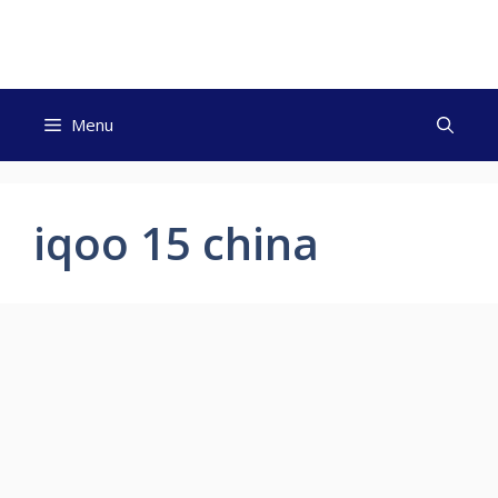
Skip
to
content
Menu
iqoo 15 china