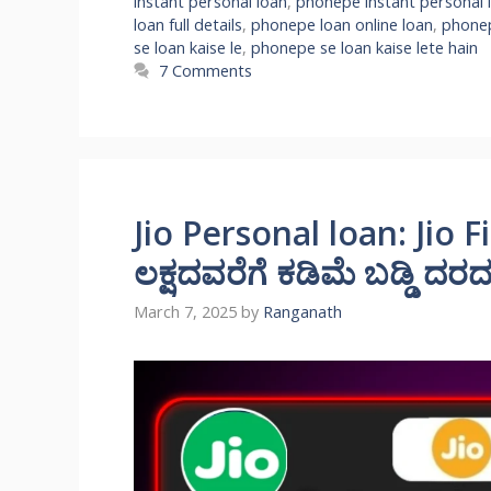
instant personal loan
,
phonepe instant personal l
loan full details
,
phonepe loan online loan
,
phonep
se loan kaise le
,
phonepe se loan kaise lete hain
7 Comments
Jio Personal loan: Jio 
ಲಕ್ಷದವರೆಗೆ ಕಡಿಮೆ ಬಡ್ಡಿ ದರದಲ್ಲ
March 7, 2025
by
Ranganath