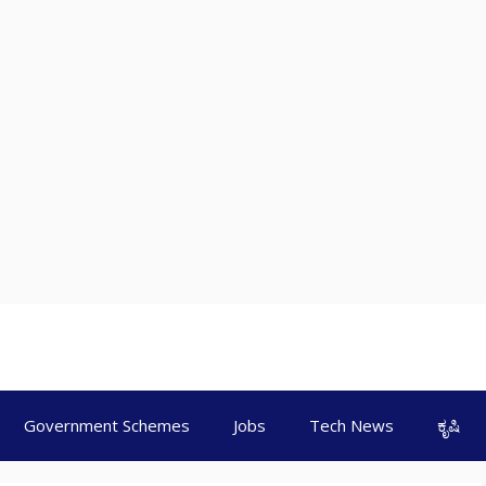
Government Schemes
Jobs
Tech News
ಕೃಷಿ