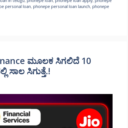
oan in telugu
,
phonepe loan
,
phonepe loan apply
,
phonepe
e personal loan
,
phonepe personal loan launch
,
phonepe
Finance ಮೂಲಕ ಸಿಗಲಿದೆ 10
ಿ ಸಾಲ ಸಿಗುತ್ತೆ.!