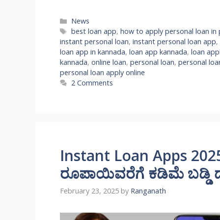
Categories
News
Tags
best loan app
,
how to apply personal loan in 
instant personal loan
,
instant personal loan app
,
loan app in kannada
,
loan app kannada
,
loan app
kannada
,
online loan
,
personal loan
,
personal loa
personal loan apply online
2 Comments
Instant Loan Apps 2025
ರೂಪಾಯಿವರೆಗೆ ಕಡಿಮೆ ಬಡ್ಡಿ ದರ
February 23, 2025
by
Ranganath