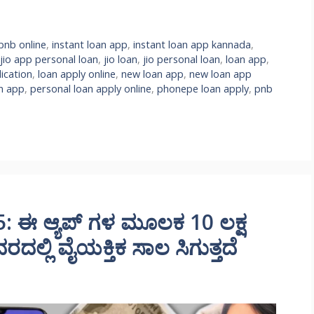
pnb online
,
instant loan app
,
instant loan app kannada
,
jio app personal loan
,
jio loan
,
jio personal loan
,
loan app
,
lication
,
loan apply online
,
new loan app
,
new loan app
n app
,
personal loan apply online
,
phonepe loan apply
,
pnb
: ಈ ಆ್ಯಪ್ ಗಳ ಮೂಲಕ 10 ಲಕ್ಷ
ದಲ್ಲಿ ವೈಯಕ್ತಿಕ ಸಾಲ ಸಿಗುತ್ತದೆ