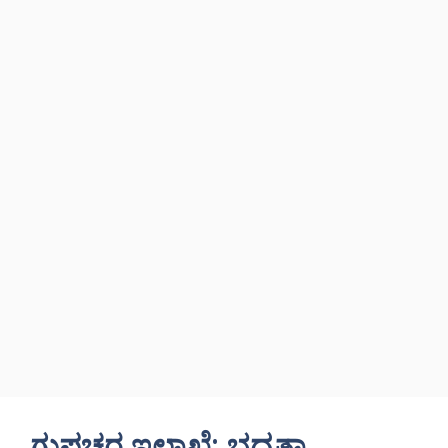
ಗುಪ್ತಚರ ಇಲಾಖೆ: ಭದ್ರತಾ