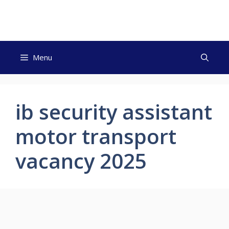
Skip
to
content
Menu
ib security assistant
motor transport
vacancy 2025