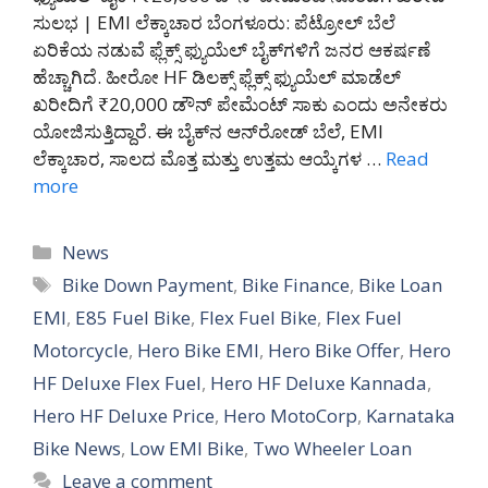
ಸುಲಭ | EMI ಲೆಕ್ಕಾಚಾರ ಬೆಂಗಳೂರು: ಪೆಟ್ರೋಲ್ ಬೆಲೆ
ಏರಿಕೆಯ ನಡುವೆ ಫ್ಲೆಕ್ಸ್ ಫ್ಯುಯೆಲ್ ಬೈಕ್‌ಗಳಿಗೆ ಜನರ ಆಕರ್ಷಣೆ
ಹೆಚ್ಚಾಗಿದೆ. ಹೀರೋ HF ಡಿಲಕ್ಸ್ ಫ್ಲೆಕ್ಸ್ ಫ್ಯುಯೆಲ್ ಮಾಡೆಲ್
ಖರೀದಿಗೆ ₹20,000 ಡೌನ್ ಪೇಮೆಂಟ್ ಸಾಕು ಎಂದು ಅನೇಕರು
ಯೋಜಿಸುತ್ತಿದ್ದಾರೆ. ಈ ಬೈಕ್‌ನ ಆನ್‌ರೋಡ್ ಬೆಲೆ, EMI
ಲೆಕ್ಕಾಚಾರ, ಸಾಲದ ಮೊತ್ತ ಮತ್ತು ಉತ್ತಮ ಆಯ್ಕೆಗಳ …
Read
more
Categories
News
Tags
Bike Down Payment
,
Bike Finance
,
Bike Loan
EMI
,
E85 Fuel Bike
,
Flex Fuel Bike
,
Flex Fuel
Motorcycle
,
Hero Bike EMI
,
Hero Bike Offer
,
Hero
HF Deluxe Flex Fuel
,
Hero HF Deluxe Kannada
,
Hero HF Deluxe Price
,
Hero MotoCorp
,
Karnataka
Bike News
,
Low EMI Bike
,
Two Wheeler Loan
Leave a comment