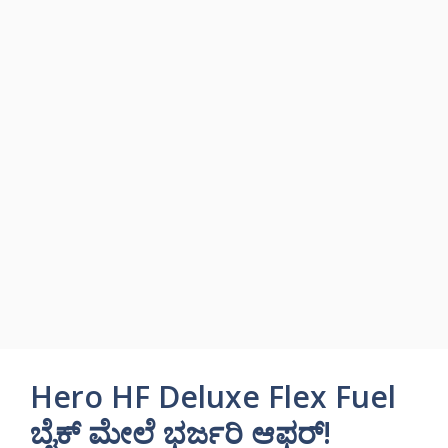
Hero HF Deluxe Flex Fuel
ಬೈಕ್ ಮೇಲೆ ಭರ್ಜರಿ ಆಫರ್!