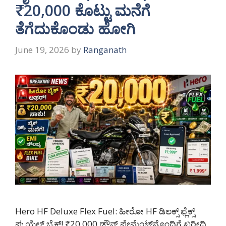
₹20,000 ಕೊಟ್ಟು ಮನೆಗೆ
ತೆಗೆದುಕೊಂಡು ಹೋಗಿ
June 19, 2026
by
Ranganath
Hero HF Deluxe Flex Fuel: ಹೀರೋ HF ಡಿಲಕ್ಸ್ ಫ್ಲೆಕ್ಸ್
ಫ್ಯುಯೆಲ್ ಬೈಕ್! ₹20,000 ಡೌನ್ ಪೇಮೆಂಟ್‌ನೊಂದಿಗೆ ಖರೀದಿ