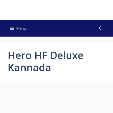
Skip
to
content
Menu
Hero HF Deluxe
Kannada