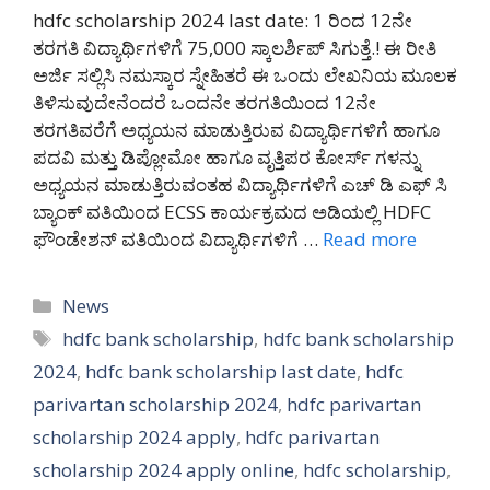
hdfc scholarship 2024 last date: 1 ರಿಂದ 12ನೇ
ತರಗತಿ ವಿದ್ಯಾರ್ಥಿಗಳಿಗೆ 75,000 ಸ್ಕಾಲರ್ಶಿಪ್ ಸಿಗುತ್ತೆ.! ಈ ರೀತಿ
ಅರ್ಜಿ ಸಲ್ಲಿಸಿ ನಮಸ್ಕಾರ ಸ್ನೇಹಿತರೆ ಈ ಒಂದು ಲೇಖನಿಯ ಮೂಲಕ
ತಿಳಿಸುವುದೇನೆಂದರೆ ಒಂದನೇ ತರಗತಿಯಿಂದ 12ನೇ
ತರಗತಿವರೆಗೆ ಅಧ್ಯಯನ ಮಾಡುತ್ತಿರುವ ವಿದ್ಯಾರ್ಥಿಗಳಿಗೆ ಹಾಗೂ
ಪದವಿ ಮತ್ತು ಡಿಪ್ಲೋಮೋ ಹಾಗೂ ವೃತ್ತಿಪರ ಕೋರ್ಸ್ ಗಳನ್ನು
ಅಧ್ಯಯನ ಮಾಡುತ್ತಿರುವಂತಹ ವಿದ್ಯಾರ್ಥಿಗಳಿಗೆ ಎಚ್ ಡಿ ಎಫ್ ಸಿ
ಬ್ಯಾಂಕ್ ವತಿಯಿಂದ ECSS ಕಾರ್ಯಕ್ರಮದ ಅಡಿಯಲ್ಲಿ HDFC
ಫೌಂಡೇಶನ್ ವತಿಯಿಂದ ವಿದ್ಯಾರ್ಥಿಗಳಿಗೆ …
Read more
Categories
News
Tags
hdfc bank scholarship
,
hdfc bank scholarship
2024
,
hdfc bank scholarship last date
,
hdfc
parivartan scholarship 2024
,
hdfc parivartan
scholarship 2024 apply
,
hdfc parivartan
scholarship 2024 apply online
,
hdfc scholarship
,