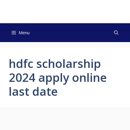
Skip
to
content
Menu
hdfc scholarship
2024 apply online
last date