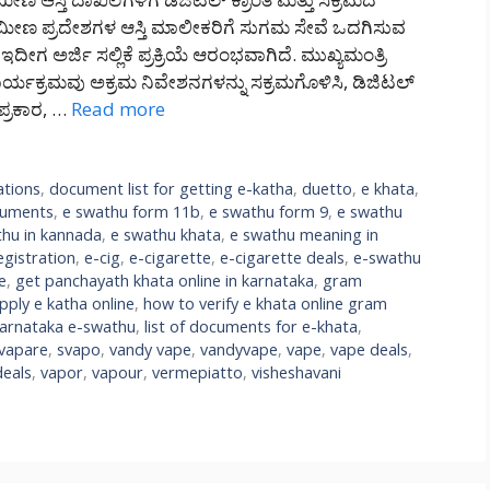
ೀಣ ಪ್ರದೇಶಗಳ ಆಸ್ತಿ ಮಾಲೀಕರಿಗೆ ಸುಗಮ ಸೇವೆ ಒದಗಿಸುವ
ದು, ಇದೀಗ ಅರ್ಜಿ ಸಲ್ಲಿಕೆ ಪ್ರಕ್ರಿಯೆ ಆರಂಭವಾಗಿದೆ. ಮುಖ್ಯಮಂತ್ರಿ
ಾರ್ಯಕ್ರಮವು ಅಕ್ರಮ ನಿವೇಶನಗಳನ್ನು ಸಕ್ರಮಗೊಳಿಸಿ, ಡಿಜಿಟಲ್
ಪ್ರಕಾರ, …
Read more
ations
,
document list for getting e-katha
,
duetto
,
e khata
,
cuments
,
e swathu form 11b
,
e swathu form 9
,
e swathu
thu in kannada
,
e swathu khata
,
e swathu meaning in
egistration
,
e-cig
,
e-cigarette
,
e-cigarette deals
,
e-swathu
e
,
get panchayath khata online in karnataka
,
gram
pply e katha online
,
how to verify e khata online gram
arnataka e-swathu
,
list of documents for e-khata
,
vapare
,
svapo
,
vandy vape
,
vandyvape
,
vape
,
vape deals
,
deals
,
vapor
,
vapour
,
vermepiatto
,
visheshavani