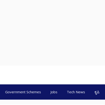
Government Schemes
Jobs
Tech News
ಕೃಷಿ