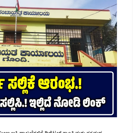
ಮೀಣ ಆಸ್ತಿ ದಾಖಲೆಗಳಿಗೆ ಡಿಜಿಟಲ್ ಕ್ರಾಂತಿ ಮತ್ತು ಸಕ್ರಮದ