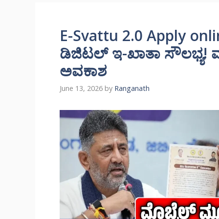
E-Svattu 2.0 Apply onlin
ಡಿಜಿಟಲ್ ಇ-ಖಾತಾ ಸೌಲಭ್ಯ! 
ಅವಕಾಶ
June 13, 2026
by
Ranganath