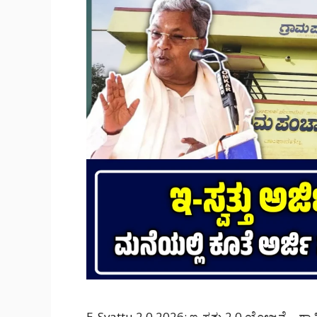
E-Svattu 2.0 2026: ಇ-ಸ್ವತ್ತು 2.0 ಯೋಜನೆ – ಗ್ರಾ