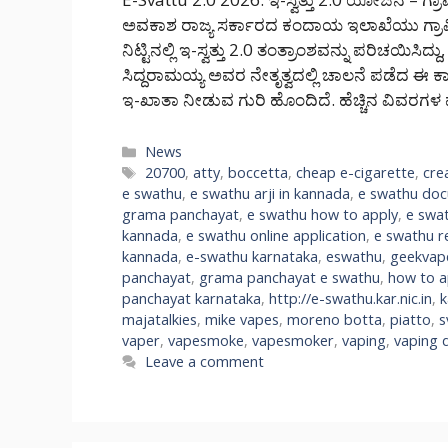
ಅವಕಾಶ ರಾಜ್ಯ ಸರ್ಕಾರದ ಕಂದಾಯ ಇಲಾಖೆಯು ಗ್ರಾಮ
ನಿಟ್ಟಿನಲ್ಲಿ ಇ-ಸ್ವತ್ತು 2.0 ತಂತ್ರಾಂಶವನ್ನು ಪರಿಚಯಿಸಿದ್
ಸಿದ್ದರಾಮಯ್ಯ ಅವರ ನೇತೃತ್ವದಲ್ಲಿ ಚಾಲನೆ ಪಡೆದ ಈ ಕ
ಇ-ಖಾತಾ ನೀಡುವ ಗುರಿ ಹೊಂದಿದೆ. ಹೆಚ್ಚಿನ ವಿವರಗಳ 
Categories
News
Tags
20700
,
atty
,
boccetta
,
cheap e-cigarette
,
cre
e swathu
,
e swathu arji in kannada
,
e swathu do
grama panchayat
,
e swathu how to apply
,
e swa
kannada
,
e swathu online application
,
e swathu r
kannada
,
e-swathu karnataka
,
eswathu
,
geekvap
panchayat
,
grama panchayat e swathu
,
how to a
panchayat karnataka
,
http://e-swathu.kar.nic.in
,
k
majatalkies
,
mike vapes
,
moreno botta
,
piatto
,
s
vaper
,
vapesmoke
,
vapesmoker
,
vaping
,
vaping 
Leave a comment