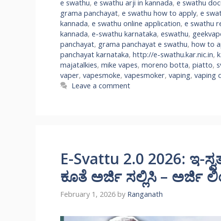
e swathu
,
e swathu arji in kannada
,
e swathu do
grama panchayat
,
e swathu how to apply
,
e swa
kannada
,
e swathu online application
,
e swathu r
kannada
,
e-swathu karnataka
,
eswathu
,
geekvap
panchayat
,
grama panchayat e swathu
,
how to a
panchayat karnataka
,
http://e-swathu.kar.nic.in
,
k
majatalkies
,
mike vapes
,
moreno botta
,
piatto
,
s
vaper
,
vapesmoke
,
vapesmoker
,
vaping
,
vaping 
Leave a comment
E-Svattu 2.0 2026: ಇ-ಸ್ವತ್
ಕೂತೆ ಅರ್ಜಿ ಸಲ್ಲಿಸಿ – ಅರ್ಜಿ ಲಿ
February 1, 2026
by
Ranganath