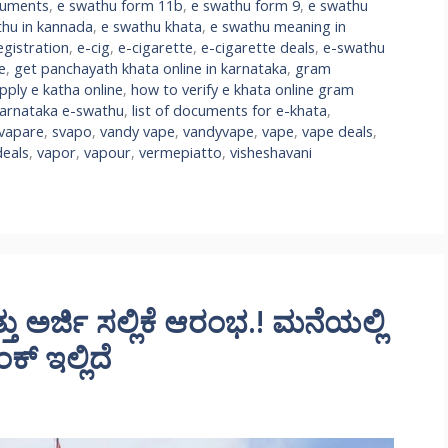
cuments
,
e swathu form 11b
,
e swathu form 9
,
e swathu
thu in kannada
,
e swathu khata
,
e swathu meaning in
egistration
,
e-cig
,
e-cigarette
,
e-cigarette deals
,
e-swathu
e
,
get panchayath khata online in karnataka
,
gram
pply e katha online
,
how to verify e khata online gram
arnataka e-swathu
,
list of documents for e-khata
,
vapare
,
svapo
,
vandy vape
,
vandyvape
,
vape
,
vape deals
,
deals
,
vapor
,
vapour
,
vermepiatto
,
visheshavani
ತು ಅರ್ಜಿ ಸಲ್ಲಿಕೆ ಆರಂಭ.! ಮನೆಯಲ್ಲಿ
ಂಕ್ ಇಲ್ಲಿದೆ