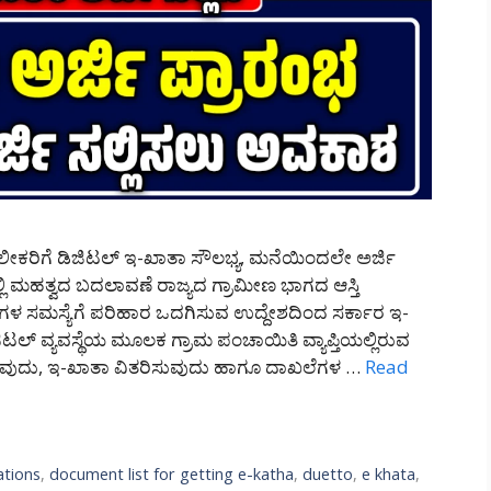
ಾಲೀಕರಿಗೆ ಡಿಜಿಟಲ್ ಇ-ಖಾತಾ ಸೌಲಭ್ಯ, ಮನೆಯಿಂದಲೇ ಅರ್ಜಿ
ಲ್ಲಿ ಮಹತ್ವದ ಬದಲಾವಣೆ ರಾಜ್ಯದ ಗ್ರಾಮೀಣ ಭಾಗದ ಆಸ್ತಿ
ಗಳ ಸಮಸ್ಯೆಗೆ ಪರಿಹಾರ ಒದಗಿಸುವ ಉದ್ದೇಶದಿಂದ ಸರ್ಕಾರ ಇ-
ಡಿಜಿಟಲ್ ವ್ಯವಸ್ಥೆಯ ಮೂಲಕ ಗ್ರಾಮ ಪಂಚಾಯಿತಿ ವ್ಯಾಪ್ತಿಯಲ್ಲಿರುವ
ಿಸುವುದು, ಇ-ಖಾತಾ ವಿತರಿಸುವುದು ಹಾಗೂ ದಾಖಲೆಗಳ …
Read
ations
,
document list for getting e-katha
,
duetto
,
e khata
,