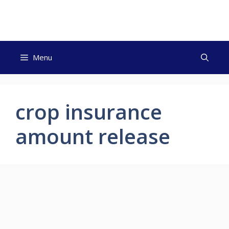
Skip
to
content
Menu
crop insurance
amount release