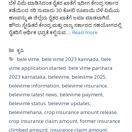
ಬೆಳೆ ವಿಮೆ ಮಾಡಿಸಿದಂತ ರೈತರ ಖಾತೆಗೆ ಇದೀಗ ಕೇಂದ್ರ ಸರ್ಕಾರ
ಕಡೆಯಿಂದ ಸರಿ ಸುಮಾರು 30 ಕೋಟಿ ರೂಪಾಯಿ ಬೆಳೆ ವಿಮೆಯ
ಹಣವನ್ನು ಈ ಜಿಲ್ಲೆಯ ರೈತರ ಖಾತೆಗೆ ಜಮಾ ಮಾಡಲಾಗಿದೆ.
ಹೌದು ಸ್ನೇಹಿತರೆ ಕೇಂದ್ರ ಮತ್ತು ರಾಜ್ಯ ಸರ್ಕಾರದ ಸಹಯೋಗದಲ್ಲಿ
ರೈತರಿಗೆ ಆರ್ಥಿಕ ಭದ್ರತೆ ಕಲ್ಪಿಸುವ …
Read more
Categories
ಕೃಷಿ
Tags
bele vime
,
bele vime 2023 kannada
,
bele
vime application started
,
bele vime parihara
2023 karnataka
,
belevime
,
belevime 2025
,
belevime information
,
belevime insurance
,
belevime latest news
,
belevime payment
,
belevime status
,
belevime updates
,
belevimehana
,
crop insurance amount release
,
crop insurance claim amount
,
former insurance
climbed amount
,
insurance claim amount
,