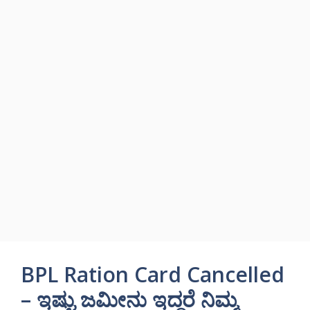
BPL Ration Card Cancelled
– ಇಷ್ಟು ಜಮೀನು ಇದ್ದರೆ ನಿಮ್ಮ