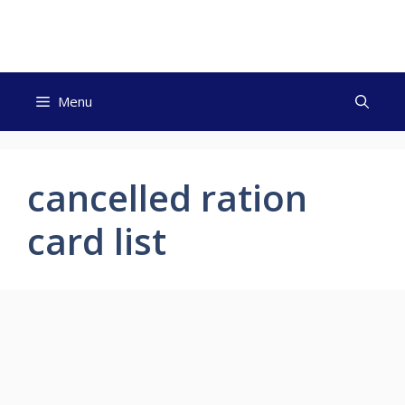
Skip
to
content
Menu
cancelled ration
card list