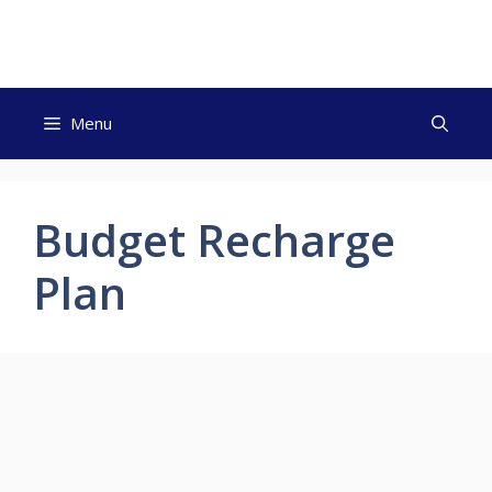
Skip
to
content
Menu
Budget Recharge
Plan