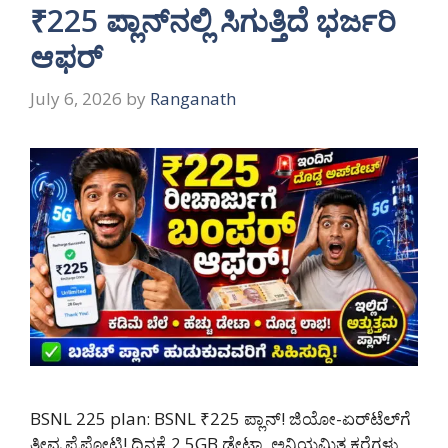
₹225 ಪ್ಲಾನ್‌ನಲ್ಲಿ ಸಿಗುತ್ತಿದೆ ಭರ್ಜರಿ
ಆಫರ್
July 6, 2026
by
Ranganath
BSNL 225 plan: BSNL ₹225 ಪ್ಲಾನ್! ಜಿಯೋ-ಏರ್‌ಟೆಲ್‌ಗೆ
ತೀವ್ರ ಪೈಪೋಟಿ! ದಿನಕ್ಕೆ 2.5GB ಡೇಟಾ, ಅನಿಯಮಿತ ಕರೆಗಳು