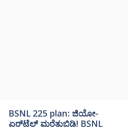
BSNL 225 plan: ಜಿಯೋ-
ಏರ್‌ಟೆಲ್ ಮರೆತುಬಿಡಿ! BSNL