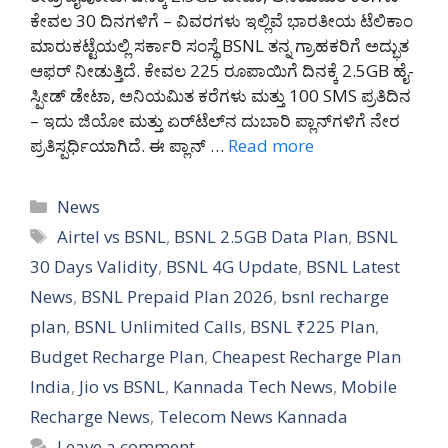
ಕೇವಲ 30 ದಿನಗಳಿಗೆ – ವಿವರಗಳು ಇಲ್ಲಿವೆ ಭಾರತೀಯ ಟೆಲಿಕಾಂ
ಮಾರುಕಟ್ಟೆಯಲ್ಲಿ ಸರ್ಕಾರಿ ಸಂಸ್ಥೆ BSNL ತನ್ನ ಗ್ರಾಹಕರಿಗೆ ಅದ್ಭುತ
ಆಫರ್ ನೀಡುತ್ತಿದೆ. ಕೇವಲ 225 ರೂಪಾಯಿಗೆ ದಿನಕ್ಕೆ 2.5GB ಹೈ-
ಸ್ಪೀಡ್ ಡೇಟಾ, ಅನಿಯಮಿತ ಕರೆಗಳು ಮತ್ತು 100 SMS ಪ್ರತಿದಿನ
– ಇದು ಜಿಯೋ ಮತ್ತು ಏರ್‌ಟೆಲ್‌ನ ದುಬಾರಿ ಪ್ಲಾನ್‌ಗಳಿಗೆ ನೇರ
ಪ್ರತಿಸ್ಪರ್ಧಿಯಾಗಿದೆ. ಈ ಪ್ಲಾನ್ …
Read more
Categories
News
Tags
Airtel vs BSNL
,
BSNL 2.5GB Data Plan
,
BSNL
30 Days Validity
,
BSNL 4G Update
,
BSNL Latest
News
,
BSNL Prepaid Plan 2026
,
bsnl recharge
plan
,
BSNL Unlimited Calls
,
BSNL ₹225 Plan
,
Budget Recharge Plan
,
Cheapest Recharge Plan
India
,
Jio vs BSNL
,
Kannada Tech News
,
Mobile
Recharge News
,
Telecom News Kannada
Leave a comment