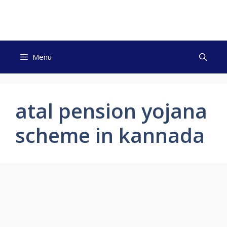
Skip
to
content
Menu
atal pension yojana
scheme in kannada